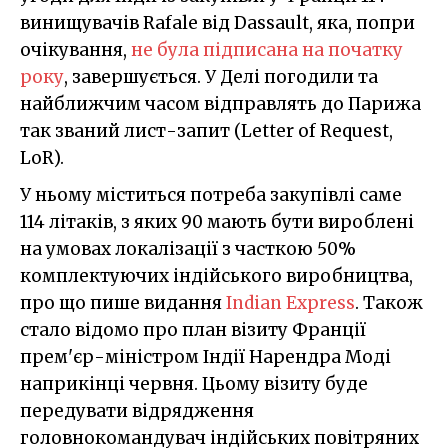
винищувачів Rafale від Dassault, яка, попри
очікування,
не була підписана на початку
року
, завершується. У Делі погодили та
найближчим часом відправлять до Парижа
так званий лист-запит (Letter of Request,
LoR).
У ньому міститься потреба закупівлі саме
114 літаків, з яких 90 мають бути вироблені
на умовах локалізації з часткою 50%
комплектуючих індійського виробництва,
про що пише видання
Indian Express
. Також
стало відомо про план візиту Франції
прем'єр-міністром Індії Нарендра Моді
наприкінці червня. Цьому візиту буде
передувати відрядження
головнокомандувач індійських повітряних