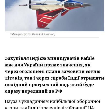
Rafale (всі фото: Dassault Aviation)
Закупівля Індією винищувачів Rafale
має для України пряме значення, як
через оголошені плани замовити сотню
літаків, так і через спроби Індії отримати
похідний програмний код, який буде
одразу переданий до РФ
Пауза з укладанням найбільшої оборонної
угоди для Індії із закупівлі у Франції 114