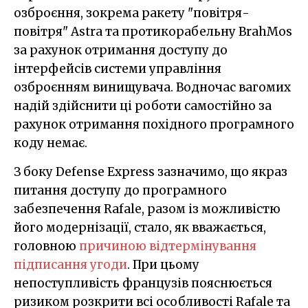
озброєння, зокрема ракету "повітря-
повітря" Astra та протикорабельну BrahMos
за рахунок отримання доступу до
інтерфейсів системи управління
озброєнням винищувача. Водночас вагомих
надій здійснити ці роботи самостійно за
рахунок отримання похідного програмного
коду немає.
З боку Defense Express зазначимо, що якраз
питання доступу до програмного
забезпечення Rafale, разом із можливістю
його модернізації, стало, як вважається,
головною
причиною відтермінування
підписання угоди
. При цьому
непоступливість французів пояснюється
ризиком розкрити всі особливості Rafale та