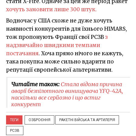
стати X-Fire. Одначе за цей же період ракет
хочуть замовити лише 300 штук.
Водночас у США схоже не дуже хочуть
наявності конкурентів для їхнього HIMARS,
тож пропонують Франції свої РСЗВ
з
надзвичайно швидкими темпами
постачання
. Хоча прямо нічого не кажуть,
така покупка може сильно вдарити по
репутації європейської альтернативи.
Читайте також:
Стала відома причина
аварії безпілотного винищувача YFQ-42A,
наскільки все серйозно і що встиг
конкурент
ТЕГИ
ОЗБРОЄННЯ
РАКЕТНІ ВІЙСЬКА ТА АРТИЛЕРІЯ
РСЗВ