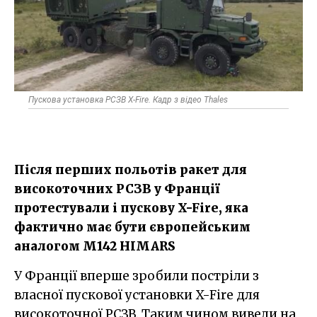
Пускова установка РСЗВ X-Fire. Кадр з відео Thales
Після перших польотів ракет для
високоточних РСЗВ у Франції
протестували і пускову X-Fire, яка
фактично має бути європейським
аналогом M142 HIMARS
У Франції вперше зробили постріли з
власної пускової установки X-Fire для
високоточної РСЗВ. Таким чином вивели на