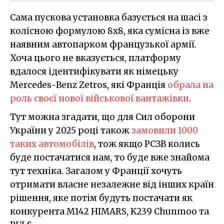
Сама пускова установка базується на шасі з
колісною формулою 8x8, яка сумісна із вже
наявним автопарком французької армії.
Хоча цього не вказується, платформу
вдалося ідентифікувати як німецьку
Mercedes-Benz Zetros, які Франція
обрала на
роль своєї нової військової вантажівки
.
Тут можна згадати, що для Сил оборони
України у 2025 році також
замовили 1000
таких автомобілів
, тож якщо РСЗВ колись
буде постачатися нам, то буде вже знайома
тут техніка. Загалом у Франції хочуть
отримати власне незалежне від інших країн
рішення, яке потім будуть постачати як
конкурента M142 HIMARS, K239 Chunmoo та