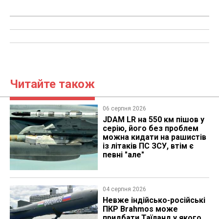
Читайте також
06 серпня 2026
JDAM LR на 550 км пішов у
серію, його без проблем
можна кидати на рашистів
із літаків ПС ЗСУ, втім є
певні "але"
04 серпня 2026
Невже індійсько-російські
ПКР Brahmos може
придбати Таїланд у якого