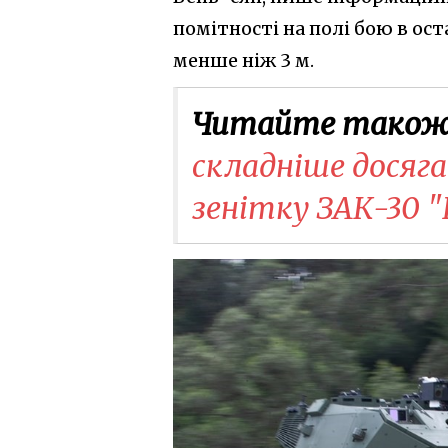
помітності на полі бою в ос
менше ніж 3 м.
Читайте також
складніше досяга
зенітку ЗАК-30 