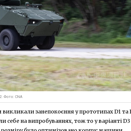
D2. Фото: CNA
и викликали занепокоєння у прототипах D1 та 
и себе на випробуваннях, тож то у варіанті D3
н розміру було оптимізовано корпус машини.