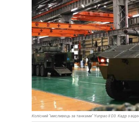
Колісний "мисливець за танками" Yunpao II D3. Кадр з ві