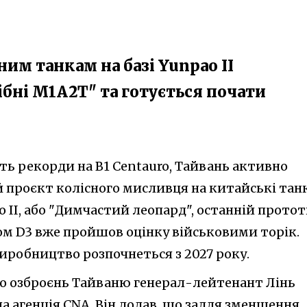
ним танкам на базі Yunpao II
бні M1A2T" та готується почати
ть рекорди на B1 Centauro, Тайвань активно
й проєкт колісного мисливця на китайські тан
o II, або "Димчастий леопард", останній прото
сом D3 вже пройшов оцінку військовими торік.
виробництво розпочнеться з 2027 року.
о озброєнь Тайваню генерал-лейтенант Лінь
 агенція CNA. Він додав, що задля зменшення