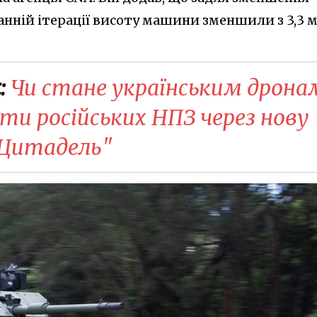
танній ітерації висоту машини зменшили з 3,3 м
:
Чи стане українським дрона
ти російських НПЗ через нову
"Цитадель"