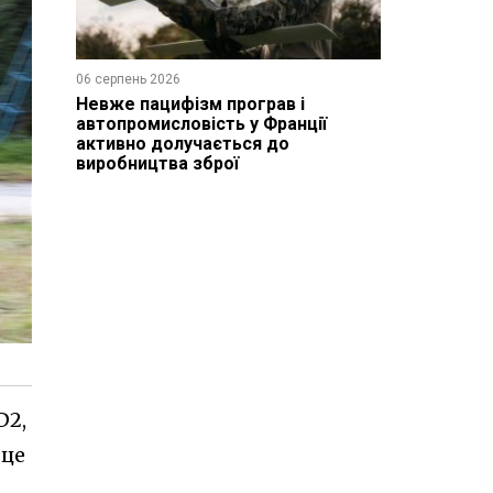
06 серпень 2026
Невже пацифізм програв і
автопромисловість у Франції
активно долучається до
виробництва зброї
D2,
 це