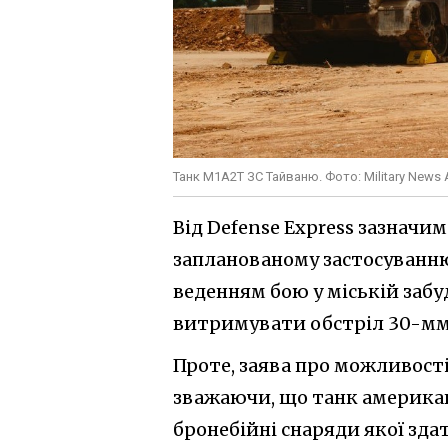
Танк M1A2T ЗС Тайваню. Фото: Military News
Від Defense Express зазначим
запланованому застосуванн
веденням бою у міській забу
витримувати обстріл 30-мм
Проте, заява про можливост
зважаючи, що танк америка
бронебійні снаряди якої зда