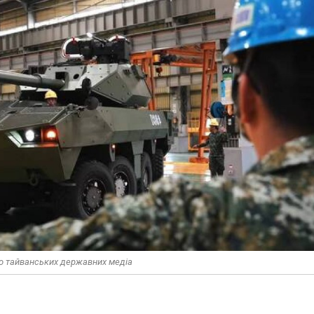
део тайванських державних медіа