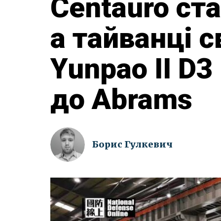
Centauro ст
а тайванці с
Yunpao II D
до Abrams
Борис Гулкевич