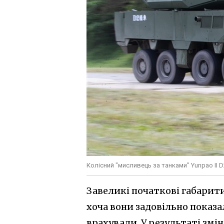
Колісний "мисливець за танками" Yunpao II 
Завеликі початкові габарит
хоча вони задовільно показал
врахували. У результаті змі