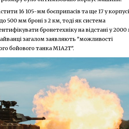
стити 16 105-мм боєприпасів та ще 17 у корпусі
 500 мм броні з 2 км, тоді як система
ентифікувати бронетехніку на відстані у 2000
 Тайванці загалом заявляють "можливості
ого бойового танка M1A2T".