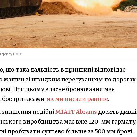
 Agency ROC
о, що така дальність в принципі відповідає
ю машин зі швидким пересуванням по дорогах
дові. При цьому власне бронювання має
 боєприпасами,
як ми писали раніше
.
і знищення подібні
M1A2T Abrams
досить дивні
нського виробництва має вже 120-мм гармату,
тні пробивати суттєво більше за 500 мм броні.