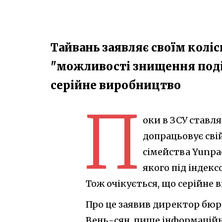
Тайвань заявляє своїм коліс
"можливості знищення поді
серійне виробництво
П
оки в ЗСУ ставля
допрацьовує сві
сімейства Yunpa
якого під індек
Тож очікується, що серійне 
Про це заявив директор бюр
Вень-сян, пише інформаційна