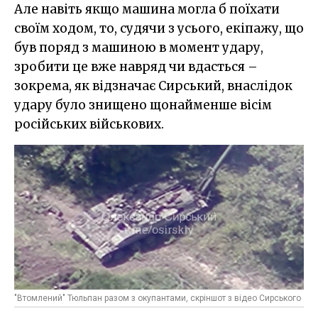
Але навіть якщо машина могла б поїхати
своїм ходом, то, судячи з усього, екіпажу, що
був поряд з машиною в момент удару,
зробити це вже навряд чи вдасться –
зокрема, як відзначає Сирський, внаслідок
удару було знищено щонайменше вісім
російських військових.
"Втомлений" Тюльпан разом з окупантами, скріншот з відео Сирського