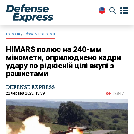
Головна
Зброя & Технології
HIMARS полює на 240-мм
міномети, оприлюднено кадри
удару по рідкісній цілі вкупі з
рашистами
DEFENSE EXPRESS
22 червня 2023, 13:39
12847