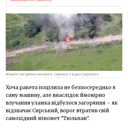
Момент загоряння міномету, скріншот з відео Сирського
Хоча ракета поцілила не безпосередньо в
саму машину, але внаслідок ймовірно
влучання уламка відбулося загоряння – як
відзначає Сирський, ворог втратив свій
самохідний міномет "Тюльпан".