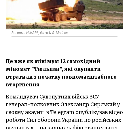
Вогонь з HIMARS, фото U.S. Marines
Це вже як мінімум 12 самохідний
міномет "Тюльпан", які окупанти
втратили з початку повномасштабного
вторгнення
Командувач Сухопутних військ ЗСУ
генерал-полковник Олександр Сирський у
своєму акаунті в Telegram опублікував відео
роботи Сил оборони України по російських
окупантах – на кадрах зафіксовано удар з