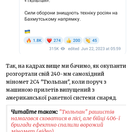
Так, на кадрах вище ми бачимо, як окупанти
розгортали свій 240-мм самохідний
міномет 2С4 "Тюльпан", коли поруч з
машиною прилетів випущений з
американської ракетної системи снаряд.
Читайте також:
"Тюльпан" рашистів
намагався сховатися в лісі, але бійці 406-ї
бригади ефектно спалили ворожий
міномет (відео)