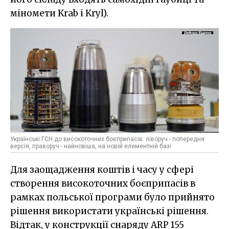
міномети Krab i Kryl).
Українські ГСН до високоточних боєприпасів: ліворуч - попередня
версія, праворуч - найновіша, на новій елементній базі
Для заощадження коштів і часу у сфері
створення високоточних боєприпасів в
рамках польської програми було прийнято
рішення використати українські рішення.
Відтак, у конструкції снаряду ARP 155