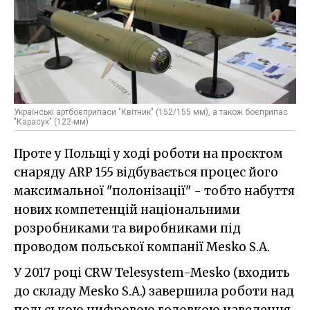
Українські артбоєприпаси "Квітник" (152/155 мм), а також боєприпас
"Карасук" (122-мм)
Проте у Польщі у ході роботи на проєктом
снаряду ARP 155 відбувається процес його
максимальної "полонізації" - тобто набуття
нових компетенцій національними
розробниками та виробниками під
проводом польської компанії Meskо S.A.
У 2017 році CRW Telesystem-Mesko (входить
до складу Meskо S.A.) завершила роботи над
польською цифровою головкою наведення