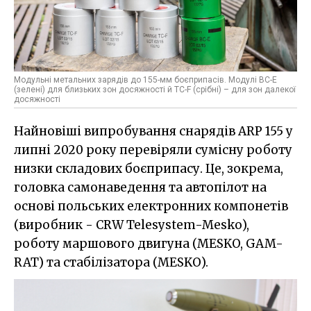
Модульні метальних зарядів до 155-мм боєприпасів. Модулі ВС-Е
(зелені) для близьких зон досяжності й TC-F (срібні) – для зон далекої
досяжності
Найновіші випробування снарядів ARP 155 у
липні 2020 року перевіряли сумісну роботу
низки складових боєприпасу. Це, зокрема,
головка самонаведення та автопілот на
основі польських електронних компонетів
(виробник - CRW Telesystem-Mesko),
роботу маршового двигуна (MESKO, GAM-
RAT) та стабілізатора (MESKO).