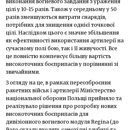
виконання вогневого завдання з ураження
цілі у 10-15 разів. Також у середньому у 50
разів зменшуються витрати снарядів,
потрібних для знищення однієї точкової
цілі. Наслідком цього є значне збільшення
як ефективності використання артилерії на
сучасному полі бою, так і її живучості. Все
це повністю компенсує більшу вартість
високоточних боєприпасів у порівнянні зі
звичайними.
З огляду на це, в рамках переозброєння
ракетних військ і артилерії Міністерство
національної оборони Польщі прийняло та
реалізувало рішення про розробку нових
високоточних боєприпасів для
дивізіонного вогневого модуля Regina
(до
його складу входять самохідні гаубиці та