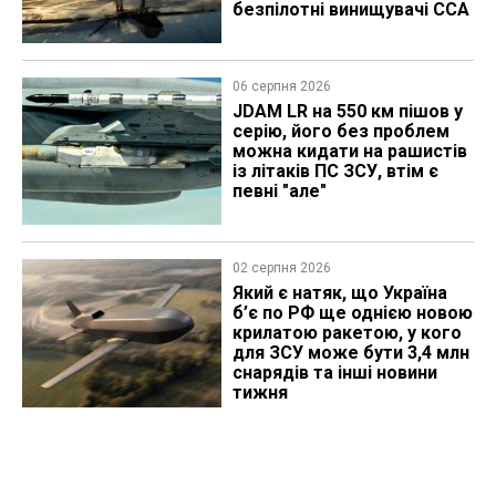
безпілотні винищувачі CCA
06 серпня 2026
JDAM LR на 550 км пішов у
серію, його без проблем
можна кидати на рашистів
із літаків ПС ЗСУ, втім є
певні "але"
02 серпня 2026
Який є натяк, що Україна
б’є по РФ ще однією новою
крилатою ракетою, у кого
для ЗСУ може бути 3,4 млн
снарядів та інші новини
тижня