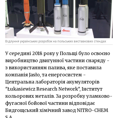
Відлуння українських розробок на польських виставкових стендах
У середині 2018 року у Польщі було освоєно
виробництво двигунної частини снаряду -
з використанням палива, яке поставила
компанія Jasło, та енергосистем -
Центральна лабораторія акумуляторів
"Łukasiewicz Research Network", Інститут
кольорових металів. За розробку уламково-
фугасної бойової частини відповідає
Бидгощський хімічний завод NITRO-CHEM
S.A.