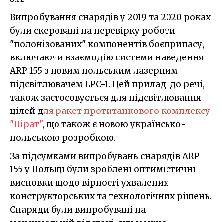
Випробування снарядів у 2019 та 2020 роках
були скеровані на перевірку роботи
"полонізованих" компонентів боєприпасу,
включаючи взаємодію системи наведення
ARP 155 з новим польським лазерним
підсвітлювачем LPC-1. Цей прилад, до речі,
також застосовується для підсвітлювання
цілей д
ля ракет протитанкового комплексу
"Пірат"
, що також є новою українсько-
польською розробкою.
За підсумками випробувань снарядів ARP
155 у Польщі були зроблені оптимістичні
висновки щодо вірності ухвалених
конструкторських та технологічних рішень.
Снаряди були випробувані на