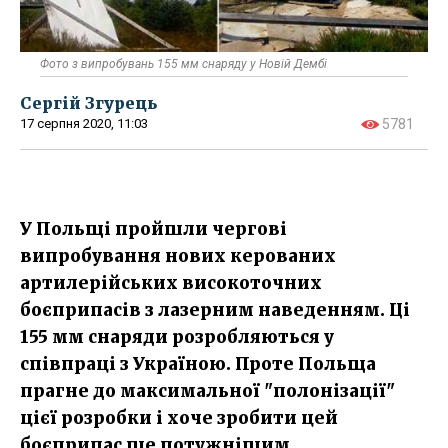
Фото з випробувань 155 мм снаряду у Новій Дембі
Сергій Згурець
17 серпня 2020, 11:03
5781
У Польщі пройшли чергові
випробування нових керованих
артилерійських високоточних
боєприпасів з лазерним наведенням. Ці
155 мм снаряди розробляються у
співпраці з Україною. Проте Польща
прагне до максимальної "полонізації"
цієї розробки і хоче зробити цей
боєприпас ще потужнішим.