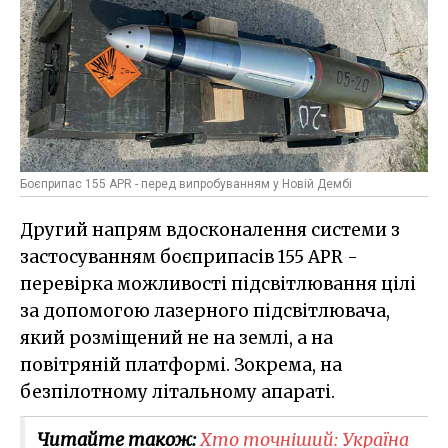
Боєприпас 155 APR - перед випробуванням у Новій Дембі
Другий напрям вдосконалення системи з
застосуванням боєприпасів 155 APR -
перевірка можливості підсвітлювання цілі
за допомогою лазерного підсвітлювача,
який розміщений не на землі, а на
повітряній платформі. Зокрема, на
безпілотному літальному апараті.
Читайте також:
Хто точніший: Україна