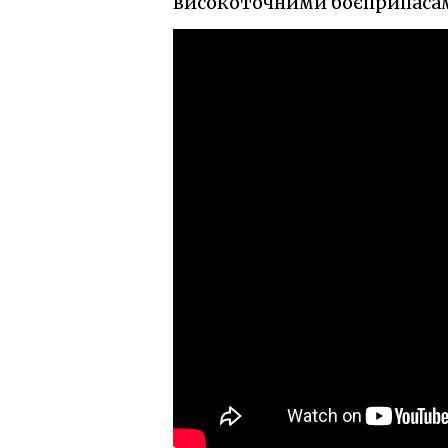
високоточними боєприпаса