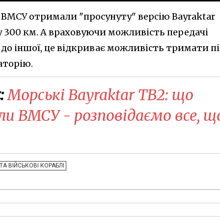
 ВМСУ отримали "просунуту" версію Bayraktar
 у 300 км. А враховуючи можливість передачі
ї до іншої, це відкриває можливість тримати п
аторію.
:
Морські Bayraktar TB2: що
ли ВМСУ - розповідаємо все, щ
ТА ВІЙСЬКОВІ КОРАБЛІ