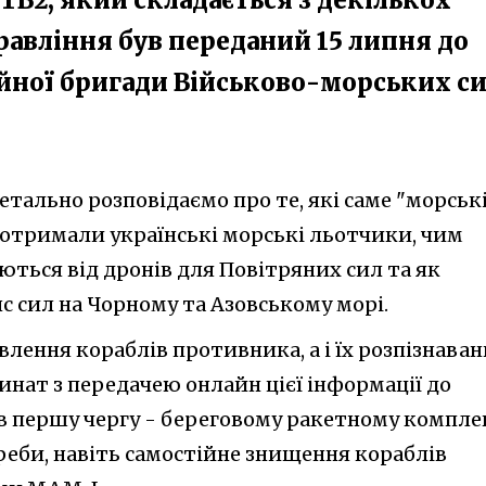
равління був переданий 15 липня до
ційної бригади Військово-морських с
тально розповідаємо про те, які саме "морськ
2 отримали українські морські льотчики, чим
ються від дронів для Повітряних сил та як
с сил на Чорному та Азовському морі.
влення кораблів противника, а і їх розпізнава
нат з передачею онлайн цієї інформації до
 в першу чергу - береговому ракетному компле
треби, навіть самостійне знищення кораблів