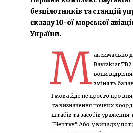
безпілотників та станцій уп
складу 10-ої морської авіа
України.
М
аксимально де
Bayraktar TB
вони відрізня
змінять балан
І мова йде не просто про вия
та визначення точних коорди
штабів та засобів ураження,
"Нептун". Або, у випадку по