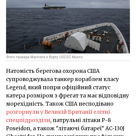
Фото танкера Marinera з борту USCGC Munro
Натомість берегова охорона США
супроводжувала танкер кораблем класу
Legend, який попри офіційний статус
катера розміром з фрегат та має відповідну
морехідність. Також США несподівано
розгорнули у Великій Британії елітні
спецпідрозділи
, патрульні літаки P-8
Poseidon, а також "літаючі батареї" AC-130J