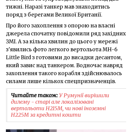
тижні. Наразі танкер мав знаходитись
поряд з берегами Великої Британії.
Про його захоплення з опорою на власні
джерела спочатку повідомили ряд західних
ЗМІ. А за кілька хвилин до цього у мережі
з'явились фото легкого вертольота MH-6
Little Bird з готовими до висадки десантом,
який завис над танкером. Водночас навряд
захоплення такого корабля здійснювалось
силами лише кількох спецпризначенців.
Читайте також:
У Румунії вирішили
дилему - старі але локалізовані
вертольоти H215M, чи нові іноземні
H225M за кредитні кошти