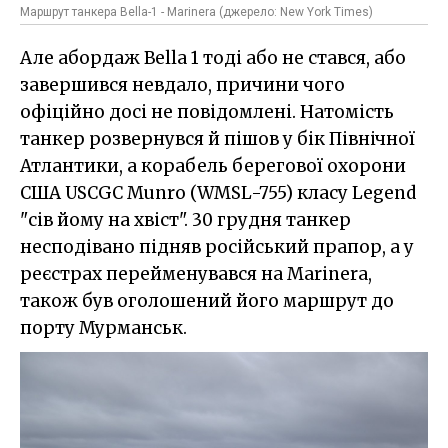
Маршрут танкера Bella-1 - Marinera (джерело: New York Times)
Але абордаж Bella 1 тоді або не стався, або
завершився невдало, причини чого
офіційно досі не повідомлені. Натомість
танкер розвернувся й пішов у бік Північної
Атлантики, а корабель берегової охорони
США USCGC Munro (WMSL-755) класу Legend
"сів йому на хвіст". 30 грудня танкер
несподівано підняв російський прапор, а у
реєстрах перейменувався на Marinera,
також був оголошений його маршрут до
порту Мурманськ.