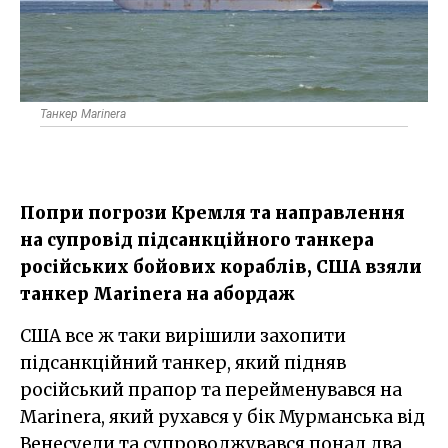
Танкер Marinera
Попри погрози Кремля та направлення
на супровід підсанкційного танкера
російських бойових кораблів, США взяли
танкер Marinera на абордаж
США все ж таки вирішили захопити
підсанкційний танкер, який підняв
російський прапор та перейменувався на
Marinera, який рухався у бік Мурманська від
Венесуели та супроводжувався понад два