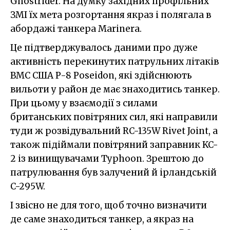
Ghostrider. На думку західних профільних
ЗМІ їх мета розгортання якраз і полягала в
абордажі танкера Marinera.
Це підтверджувалось даними про дуже
активність перекинутих патрульних літаків
ВМС США P-8 Poseidon, які здійснюють
вильоти у район де має знаходитись танкер.
При цьому у взаємодії з силами
британських повітряних сил, які направили
туди ж розвідувальний RC-135W Rivet Joint, а
також підіймали повітряний заправник KC-
2 із винищувачами Typhoon. Зрештою до
патрулювання був залучений й ірландській
C-295W.
І звісно не для того, щоб точно визначити
де саме знаходиться танкер, а якраз на