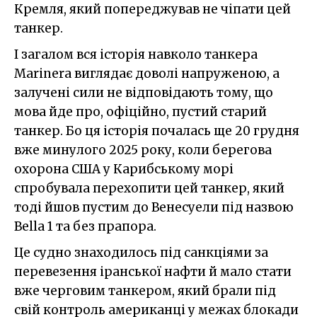
Кремля, який попереджував не чіпати цей
танкер.
І загалом вся історія навколо танкера
Marinera виглядає доволі напруженою, а
залучені сили не відповідають тому, що
мова йде про, офіційно, пустий старий
танкер. Бо ця історія почалась ще 20 грудня
вже минулого 2025 року, коли берегова
охорона США у Карибському морі
спробувала перехопити цей танкер, який
тоді йшов пустим до Венесуели під назвою
Bella 1 та без прапора.
Це судно знаходилось під санкціями за
перевезення іранської нафти й мало стати
вже черговим танкером, який брали під
свій контроль американці у межах блокади