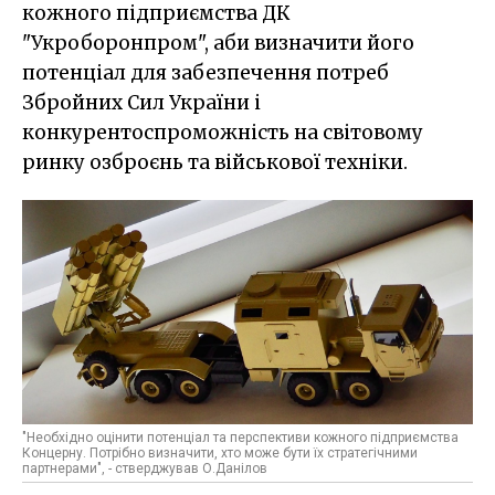
кожного підприємства ДК
"Укроборонпром", аби визначити його
потенціал для забезпечення потреб
Збройних Сил України і
конкурентоспроможність на світовому
ринку озброєнь та військової техніки.
"Необхідно оцінити потенціал та перспективи кожного підприємства
Концерну. Потрібно визначити, хто може бути їх стратегічними
партнерами", - стверджував О.Данілов