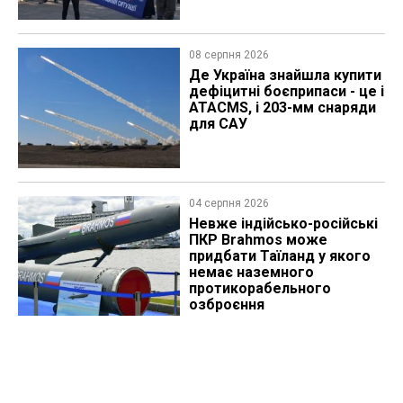
08 серпня 2026
Де Україна знайшла купити
дефіцитні боєприпаси - це і
ATACMS, і 203-мм снаряди
для САУ
04 серпня 2026
Невже індійсько-російські
ПКР Brahmos може
придбати Таїланд у якого
немає наземного
протикорабельного
озброєння