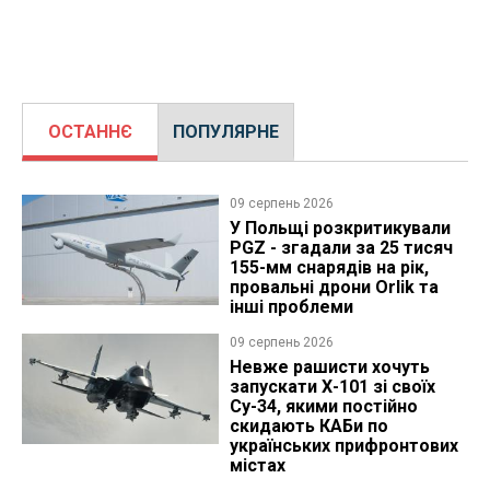
ОСТАННЄ
ПОПУЛЯРНЕ
09 серпень 2026
У Польщі розкритикували
PGZ - згадали за 25 тисяч
155-мм снарядів на рік,
провальні дрони Orlik та
інші проблеми
09 серпень 2026
Невже рашисти хочуть
запускати Х-101 зі своїх
Су-34, якими постійно
скидають КАБи по
українських прифронтових
містах