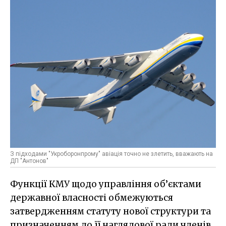
З підходами "Укроборонпрому" авіація точно не злетить, вважають на
ДП "Антонов"
Функції КМУ щодо управління об’єктами
державної власності обмежуються
затвердженням статуту нової структури та
призначенням до її наглядової ради членів,