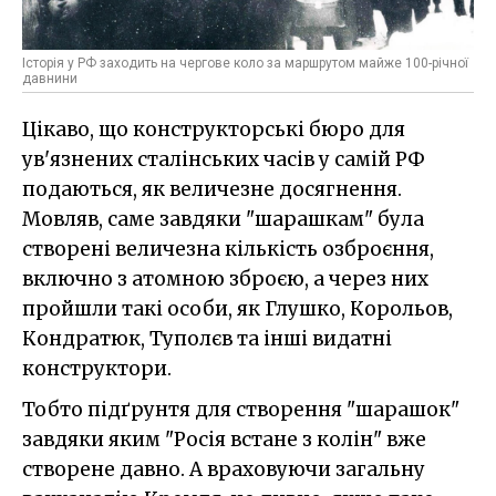
Історія у РФ заходить на чергове коло за маршрутом майже 100-річної
давнини
Цікаво, що конструкторські бюро для
ув'язнених сталінських часів у самій РФ
подаються, як величезне досягнення.
Мовляв, саме завдяки "шарашкам" була
створені величезна кількість озброєння,
включно з атомною зброєю, а через них
пройшли такі особи, як Глушко, Корольов,
Кондратюк, Туполєв та інші видатні
конструктори.
Тобто підґрунтя для створення "шарашок"
завдяки яким "Росія встане з колін" вже
створене давно. А враховуючи загальну