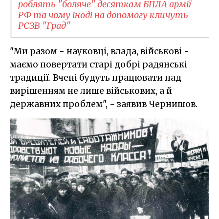
роблять "боляче" десяткам БПЛА армії
РФ та чому іноді на допомогу кличуть
РСЗВ "Град"
"Ми разом - науковці, влада, військові -
маємо повертати старі добрі радянські
традиції. Вчені будуть працювати над
вирішенням не лише військових, а й
державних проблем", - заявив Чернишов.