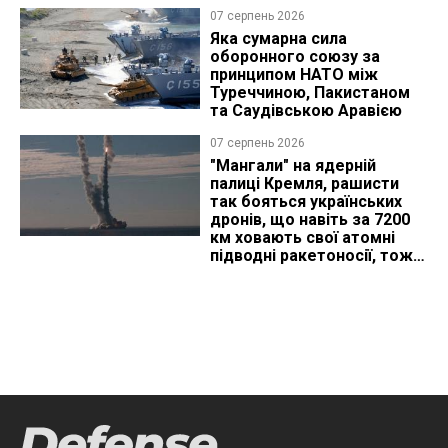
07 серпень 2026
Яка сумарна сила
оборонного союзу за
принципом НАТО між
Туреччиною, Пакистаном
та Саудівською Аравією
07 серпень 2026
"Мангали" на ядерній
палиці Кремля, рашисти
так бояться українських
дронів, що навіть за 7200
км ховають свої атомні
підводні ракетоносії, тож
що видно з космосу