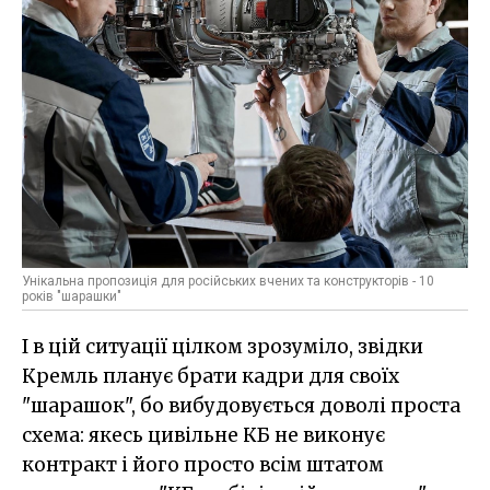
Унікальна пропозиція для російських вчених та конструкторів - 10
років "шарашки"
І в цій ситуації цілком зрозуміло, звідки
Кремль планує брати кадри для своїх
"шарашок", бо вибудовується доволі проста
схема: якесь цивільне КБ не виконує
контракт і його просто всім штатом