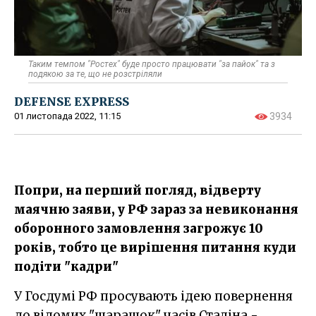
Таким темпом "Ростех" буде просто працювати "за пайок" та з
подякою за те, що не розстріляли
DEFENSE EXPRESS
01 листопада 2022, 11:15
3934
Попри, на перший погляд, відверту
маячню заяви, у РФ зараз за невиконання
оборонного замовлення загрожує 10
років, тобто це вирішення питання куди
подіти "кадри"
У Госдумі РФ просувають ідею повернення
до відомих "шарашок" часів Сталіна -