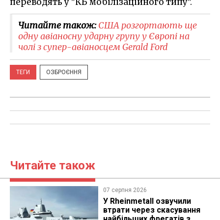
переводять у "КБ мобілізаційного типу".
Читайте також:
США розгортають ще
одну авіаносну ударну групу у Європі на
чолі з супер-авіаносцем Gerald Ford
ТЕГИ
ОЗБРОЄННЯ
Читайте також
07 серпня 2026
У Rheinmetall озвучили
втрати через скасування
найбільших фрегатів з