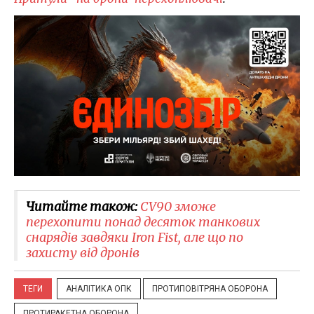
Читайте також:
CV90 зможе
перехопити понад десяток танкових
снарядів завдяки Iron Fist, але що по
захисту від дронів
ТЕГИ
АНАЛІТИКА ОПК
ПРОТИПОВІТРЯНА ОБОРОНА
ПРОТИРАКЕТНА ОБОРОНА