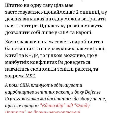
Штатно на одну таку ціль має
застосовуватись щонайменше 2 одиниці, а у
деяких випадках на одну можна витратити
навіть чотири. Однак таку розкіш можуть
дозволити собі лише у США та Європі.
Хоча зважаючи на масовість виробництва
балістичних та гіперзвукових ракет в Ірані,
Китаї та КНДР, то цілком можливо, що у
майбутніх конфліктах їм доведеться
навчитись економити зенітні ракети, та
зокрема MSE.
А поки США планують збільшувати
виробництво зенітних ракет, з боку Defense
Express закликаємо доєднатися до збору на те,
що вже працює:
"Єдинозбір" від "Фонду
Притули" на дрони-перехоплювачі
.