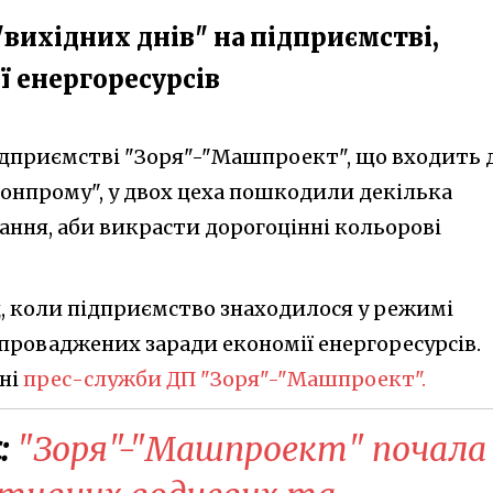
"вихідних днів" на підприємстві,
ї енергоресурсів
ідприємстві "Зоря"-"Машпроект", що входить 
онпрому", у двох цеха пошкодили декілька
ння, аби викрасти дорогоцінні кольорові
д, коли підприємство знаходилося у режимі
запроваджених заради економії енергоресурсів.
нні
прес-служби ДП "Зоря"-"Машпроект".
:
"Зоря"-"Машпроект" почала