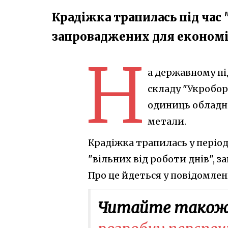
Крадіжка трапилась під час 
запроваджених для економі
Н
а державному п
складу "Укробор
одиниць обладна
метали.
Крадіжка трапилась у періо
"вільних від роботи днів", 
Про це йдеться у повідомле
Читайте також