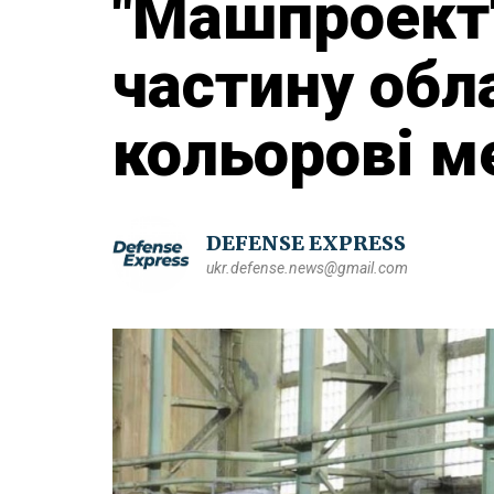
"Машпроект"
частину обл
кольорові м
DEFENSE EXPRESS
ukr.defense.news@gmail.com