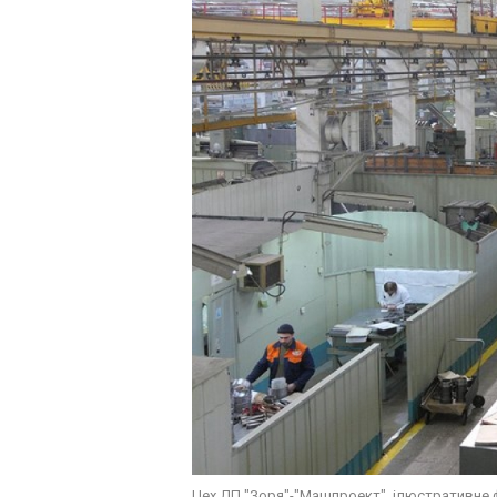
Цех ДП "Зоря"-"Машпроект", ілюстративне 