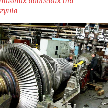
ктивних водневих та
гунів