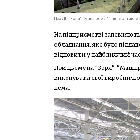
Цех ДП "Зоря"-"Машпроект", ілюстративне 
На підприємстві запевняють
обладнання, яке було підда
відновити у найближчий час
При цьому на "Зоря"-"Машп
виконувати свої виробничі 
нема.