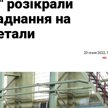
 розікрали
аднання на
етали
20 січня 2022, 