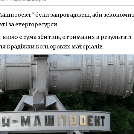
-"Машпроект" були запроваджені, аби зекономи
ті за енергоресурси.
, якою є сума збитків, отриманих в результаті
я крадіжки кольорових матеріалів.