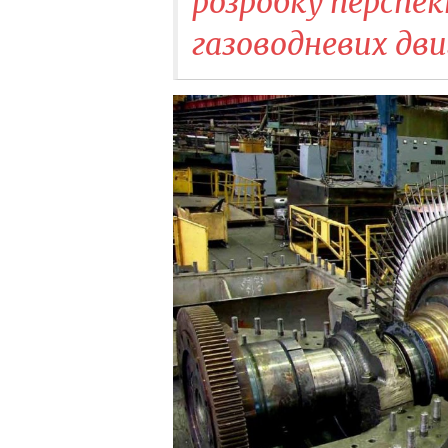
розробку перспе
газоводневих дви