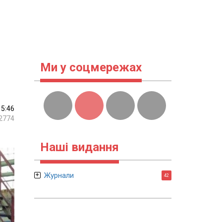
Ми у соцмережах
15:46
2774
Наші видання
Журнали
42