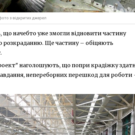
фото з відкритих джерел
, що начебто уже змогли відновити частину
но розкраданню. Ще частину – обіцяють
.
роект" наголошують, що попри крадіжку здатн
завдання, непереборних перешкод для роботи 