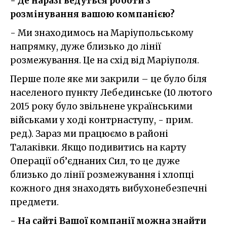
- Де наразі ведуться роботи з
розмінування вашою компанією?
- Ми знаходимось на Маріупольському
напрямку, дуже близько до лінії
розмежування. Це на схід від Маріуполя.
Перше поле яке ми закрили – це було біля
населеного пункту Лебединське (10 лютого
2015 року було звільнене українськими
військами у ході контрнаступу, - прим.
ред.). Зараз ми працюємо в районі
Талаківки. Якщо подивитись на карту
Операції об’єднаних Сил, то це дуже
близько до лінії розмежування і хлопці
кожного дня знаходять вибухонебезпечні
предмети.
- На сайті Вашої компанії можна знайти