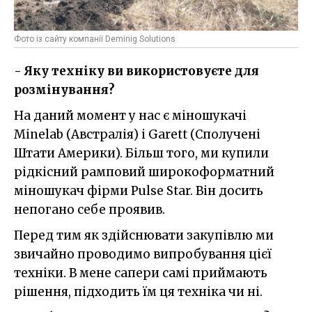
Фото із сайту компанії Deminig Solutions
- Яку техніку ви використовуєте для
розмінування?
На даний момент у нас є міношукачі
Minelab (Австралія) і Garett (Сполучені
Штати Америки). Більш того, ми купили
рідкісний рамповий широкоформатний
міношукач фірми Pulse Star. Він досить
непогано себе проявив.
Перед тим як здійснювати закупівлю ми
звичайно проводимо випробування цієї
техніки. В мене сапери самі приймають
рішення, підходить їм ця техніка чи ні.