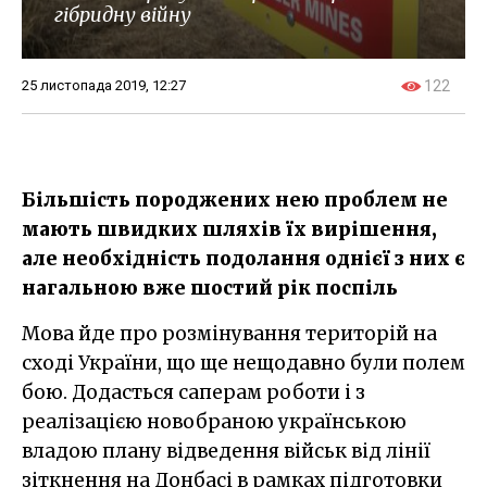
гібридну війну
25 листопада 2019, 12:27
122
Більшість породжених нею проблем не
мають швидких шляхів їх вирішення,
але необхідність подолання однієї з них є
нагальною вже шостий рік поспіль
Мова йде про розмінування територій на
сході України, що ще нещодавно були полем
бою. Додасться саперам роботи і з
реалізацією новобраною українською
владою плану відведення військ від лінії
зіткнення на Донбасі в рамках підготовки