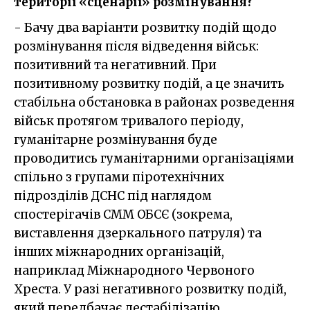
території «сценарії» розмінування?
- Бачу два варіанти розвитку подій щодо
розмінування після відведення військ:
позитивний та негативний. При
позитивному розвитку подій, а це значить
стабільна обстановка в районах розведення
військ протягом тривалого періоду,
гуманітарне розмінування буде
проводитись гуманітарними організаціями
спільно з групами піротехнічних
підрозділів ДСНС під наглядом
спостерігачів СММ ОБСЄ (зокрема,
виставлення дзеркального патруля) та
інших міжнародних організацій,
наприклад Міжнародного Червоного
Хреста. У разі негативного розвитку подій,
який передбачає дестабілізацію