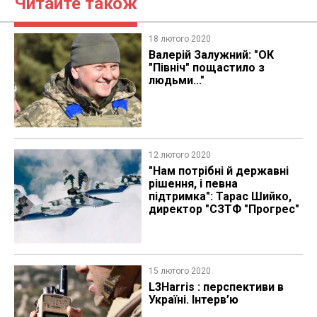
Читайте також
18 лютого 2020
Валерій Залужний: "ОК
"Північ" пощастило з
людьми..."
12 лютого 2020
"Нам потрібні й державні
рішення, і певна
підтримка": Тарас Шийко,
директор "СЗТФ "Прогрес"
15 лютого 2020
L3Harris : перспективи в
Україні. Інтерв’ю