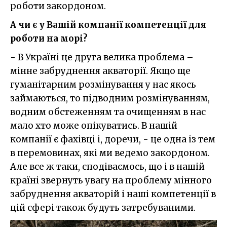
роботи закордоном.
А чи є у Вашій компанії компетенції для
роботи на морі?
- В Україні це друга велика проблема –
мінне забруднення акваторії. Якщо ще
гуманітарним розмінування у нас якось
займаються, то підводним розмінуванням,
водним обстеженням та очищенням в нас
мало хто може опікуватись. В нашій
компанії є фахівці і, доречи, - це одна із тем
в перемовинах, які ми ведемо закордоном.
Але все ж таки, сподіваємось, що і в нашій
країні звернуть увагу на проблему мінного
забруднення акваторій і наші компетенції в
цій сфері також будуть затребуваними.