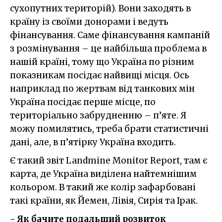
сухопутних територій). Вони заходять в
країну із своїми донорами і ведуть
фінансування. Саме фінансування кампаній
з розмінування – це найбільша проблема в
нашій країні, тому що Україна по різним
показникам посідає найвищі місця. Ось
наприклад по жертвам від танкових мін
Україна посідає перше місце, по
територіально забрудненню – п’яте. Я
можу помилятись, треба брати статистичні
дані, але, в п’ятірку Україна входить.
Є такий звіт Landmine Monitor Report, там є
карта, де Україна виділена найтемнішим
кольором. В такий же колір зафарбовані
такі країни, як Йемен, Лівія, Сирія та Ірак.
- Як бачите подальший розвиток