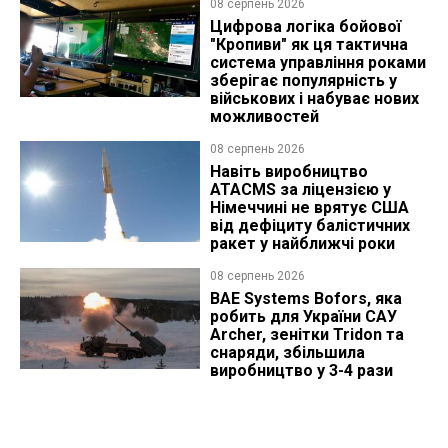
08 серпень 2026
Цифрова логіка бойової
"Кропиви" як ця тактична
система управління роками
зберігає популярність у
військових і набуває нових
можливостей
08 серпень 2026
Навіть виробництво
ATACMS за ліцензією у
Німеччині не врятує США
від дефіциту балістичних
ракет у найближчі роки
08 серпень 2026
BAE Systems Bofors, яка
робить для України САУ
Archer, зенітки Tridon та
снаряди, збільшила
виробництво у 3-4 рази