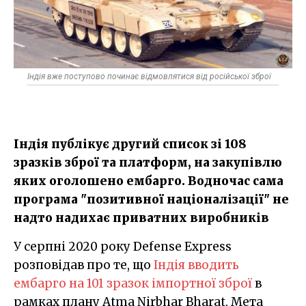
Індія вже поступово починає відмовлятися від російської зброї
Індія публікує другий список зі 108
зразків зброї та платформ, на закупівлю
яких оголошено ембарго. Водночас сама
програма "позитивної націоналізації" не
надто надихає приватних виробників
У серпні 2020 року Defense Express
розповідав про те, що
Індія вводить
ембарго на 101 зразок імпортної зброї
в
рамках плану Atma Nirbhar Bharat. Мета