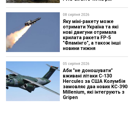
08 серпня 2026
Яку міні-ракету може
отримати Україна та які
нові двигуни отримала
крилата ракета FP-5
"Фламінго", а також інші
новини тижня
05 серпня 2026
Аби "не доношувати"
вживані літаки C-130
Hercules за США Колумбія
замовляє два нових KC-390
Millenium, які інтегрують з
Gripen