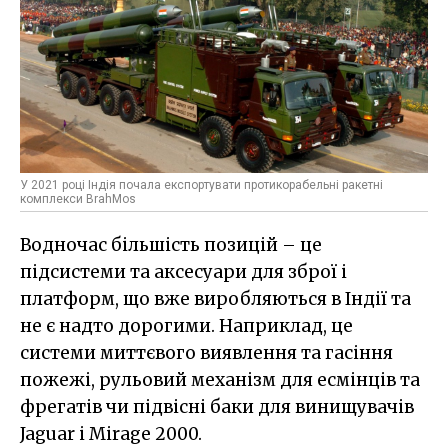
У 2021 році Індія почала експортувати протикорабельні ракетні
комплекси BrahMos
Водночас більшість позицій – це
підсистеми та аксесуари для зброї і
платформ, що вже виробляються в Індії та
не є надто дорогими. Наприклад, це
системи миттєвого виявлення та гасіння
пожежі, рульовий механізм для есмінців та
фрегатів чи підвісні баки для винищувачів
Jaguar і Mirage 2000.