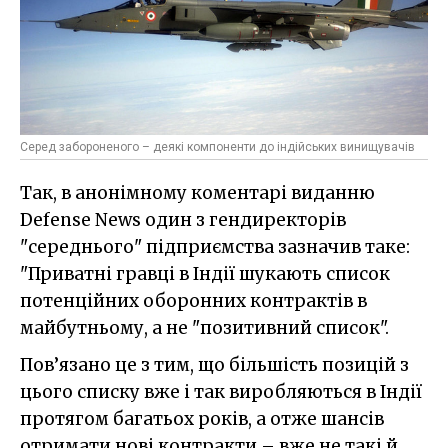
Серед забороненого – деякі компоненти до індійських винищувачів
Так, в анонімному коментарі виданню
Defense News один з гендиректорів
"середнього" підприємства зазначив таке:
"Приватні гравці в Індії шукають список
потенційних оборонних контрактів в
майбутньому, а не "позитивний список".
Пов’язано це з тим, що більшість позицій з
цього списку вже і так виробляються в Індії
протягом багатьох років, а отже шансів
отримати нові контракти – вже не такі й