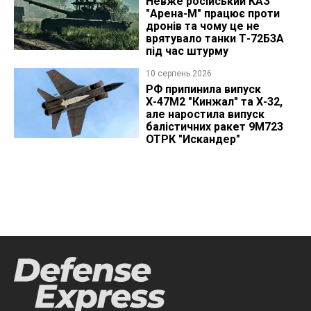
Невже російський КАЗ
"Арена-М" працює проти
дронів та чому це не
врятувало танки Т-72Б3А
під час штурму
10 серпень 2026
РФ припинила випуск
Х-47М2 "Кинжал" та Х-32,
але наростила випуск
балістичних ракет 9М723
ОТРК "Искандер"