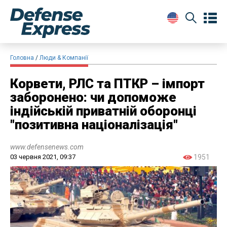
Головна
Люди & Компанії
Корвети, РЛС та ПТКР – імпорт
заборонено: чи допоможе
індійській приватній оборонці
"позитивна націоналізація"
www.defensenews.com
03 червня 2021, 09:37
1951