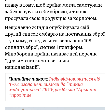
плану в тому, щоб країна могла самотужки
забезпечувати себе зброєю, а також
просувала свою продукцію за кордоном.
Нещодавно ж Індія опублікувала свій
другий список ембарго на постачання зброї
– у ньому, серед усього, визначено 108
одиниць зброї, систем і платформ.
Міноборони країни називає цей перелік
"другим списком позитивної
націоналізації".
Читайте також:
Індія відмовляється від
Т-72: оголошені вимоги до "танка
майбутнього" FRCV, російська "Армата" -
"пролітає"