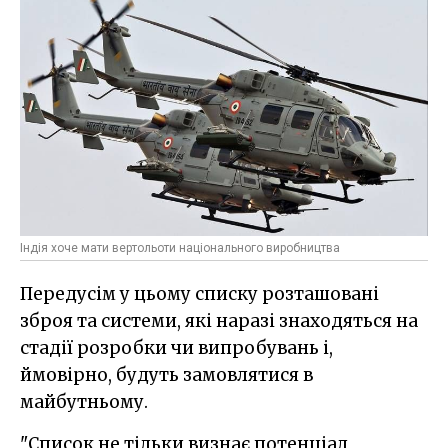
Індія хоче мати вертольоти національного виробництва
Передусім у цьому списку розташовані
зброя та системи, які наразі знаходяться на
стадії розробки чи випробувань і,
ймовірно, будуть замовлятися в
майбутньому.
"Список не тільки визнає потенціал