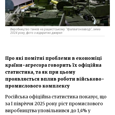
Виробництво танків на рашистському "Уралвагонзаводі", зима
2024 року, фото з відкритих джерел
Про які помітні проблеми в економіці
країни-агресора говорить їх офіційна
статистика, та як при цьому
проявляється вплив роботи військово-
промислового комплексу
Російська офіційна статистика показує, що
за І півріччя 2025 року ріст промислового
виробництва уповільнився до 1,4% у