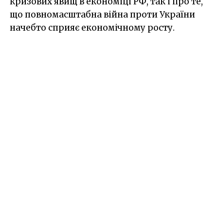
кризових явищ в економіці РФ, так і про те,
що повномасштабна війна проти України
начебто сприяє економічному росту.