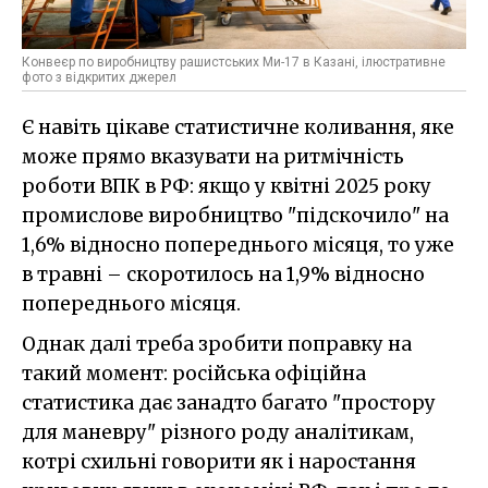
Конвеєр по виробництву рашистських Ми-17 в Казані, ілюстративне
фото з відкритих джерел
Є навіть цікаве статистичне коливання, яке
може прямо вказувати на ритмічність
роботи ВПК в РФ: якщо у квітні 2025 року
промислове виробництво "підскочило" на
1,6% відносно попереднього місяця, то уже
в травні – скоротилось на 1,9% відносно
попереднього місяця.
Однак далі треба зробити поправку на
такий момент: російська офіційна
статистика дає занадто багато "простору
для маневру" різного роду аналітикам,
котрі схильні говорити як і наростання