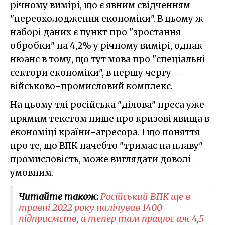
річному вимірі, що є явним свідченням
"переохолодження економіки". В цьому ж
наборі даних є пункт про "зростання
обробки" на 4,2% у річному вимірі, однак
нюанс в тому, що тут мова про "спеціальні
сектори економіки", в першу чергу -
військово-промисловий комплекс.
На цьому тлі російська "ділова" преса уже
прямим текстом пише про кризові явища в
економіці країни-агресора. І що поняття
про те, що ВПК начебто "тримає на плаву"
промисловість, може виглядати доволі
умовним.
Читайте також:
Російський ВПК ще в
травні 2022 року налічував 1400
підприємств, а тепер там працює аж 4,5