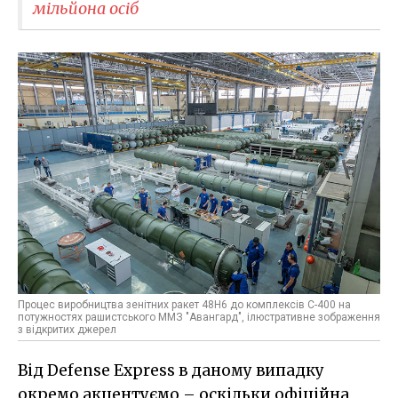
мільйона осіб
Процес виробництва зенітних ракет 48Н6 до комплексів С-400 на
потужностях рашистського ММЗ "Авангард", ілюстративне зображення
з відкритих джерел
Від Defense Express в даному випадку
окремо акцентуємо – оскільки офіційна