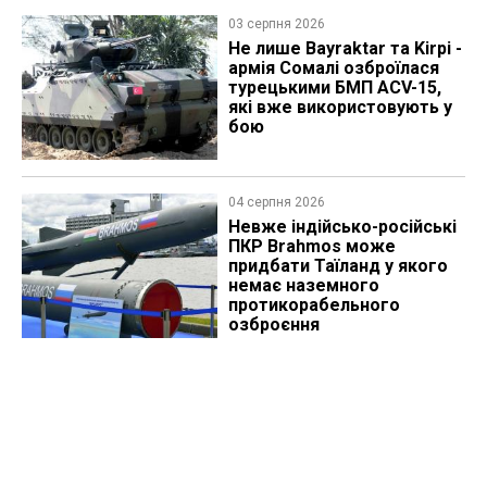
03 серпня 2026
Не лише Bayraktar та Kirpi -
армія Сомалі озброїлася
турецькими БМП ACV-15,
які вже використовують у
бою
04 серпня 2026
Невже індійсько-російські
ПКР Brahmos може
придбати Таїланд у якого
немає наземного
протикорабельного
озброєння