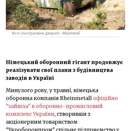
Фото ілюстративне, джерело - Rheinmetall
Німецький оборонний гігант продовжує
реалізувати свої плани з будівництва
заводів в Україні
Минулого року, у травні, німецька
оборонна компанія Rheinmetall
офіційно
"зайшла" в оборонно-промисловий
комплекс України
, створивши з
акціонерним товариством
"Укроборонпром" спільне підприємство у