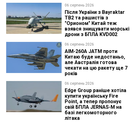
06 серпень 2026
Після України з Bayraktar
TB2 та рашистів з
"Орионом" Китай теж
взявся знищувати морські
дрони з БПЛА KVD002
06 серпень 2026
AIM-260A JATM проти
Китаю буде недостаньо,
але Австралія готова
чекати на цю ракету ще 7
років
06 серпень 2026
Edge Group раніше хотіла
купити українську Fire
Point, а тепер пропонує
свій БПЛА JERNAS-M на
базі легкомоторного
літака