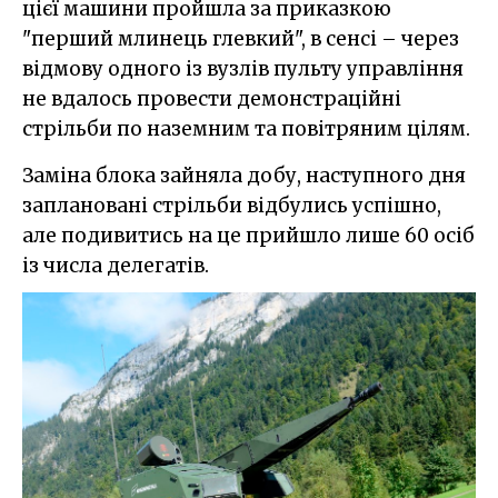
цієї машини пройшла за приказкою
"перший млинець глевкий", в сенсі – через
відмову одного із вузлів пульту управління
не вдалось провести демонстраційні
стрільби по наземним та повітряним цілям.
Заміна блока зайняла добу, наступного дня
заплановані стрільби відбулись успішно,
але подивитись на це прийшло лише 60 осіб
із числа делегатів.