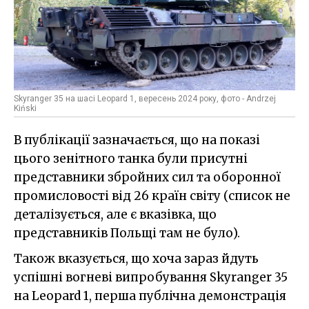
Skyranger 35 на шасі Leopard 1, вересень 2024 року, фото - Andrzej
Kiński
В публікації зазначається, що на показі
цього зенітного танка були присутні
представники збройних сил та оборонної
промисловості від 26 країн світу (список не
деталізується, але є вказівка, що
представників Польщі там не було).
Також вказується, що хоча зараз йдуть
успішні вогневі випробування Skyranger 35
на Leopard 1, перша публічна демонстрація