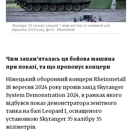
Skyranger 35 на шасі Leopard 1 веде вогонь по наземній цілі,
вересень 2024 року, фото - Rheinmetall
Чим запам’яталась ця бойова машина
при показі, та що пропонує концерн
Німецький оборонний концерн Rheinmetall
18 вересня 2024 року провів захід Skyranger
System Demonstration 2024, в рамках якого
відбувся показ демонстратора зенітного
танка на базі Leopard 1, оснащеного
установкою Skyranger 35 калібру 35
міліметрів.