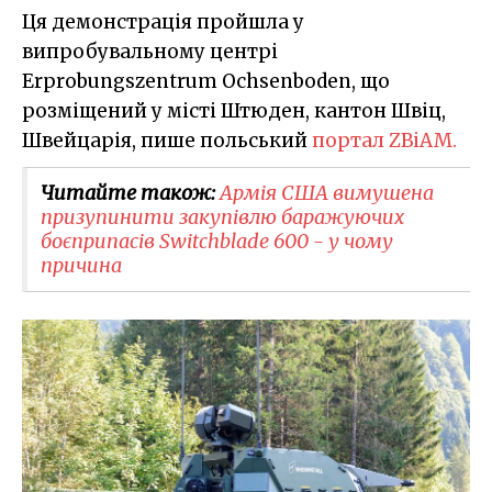
Ця демонстрація пройшла у
випробувальному центрі
Erprobungszentrum Ochsenboden, що
розміщений у місті Штюден, кантон Швіц,
Швейцарія, пише польський
портал ZBiAM.
Читайте також:
Армія США вимушена
призупинити закупівлю баражуючих
боєприпасів Switchblade 600 - у чому
причина