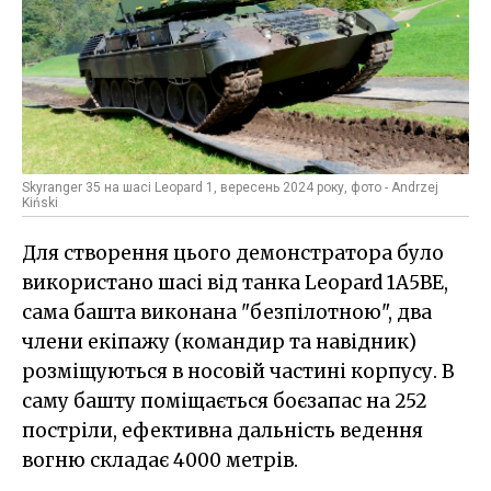
Skyranger 35 на шасі Leopard 1, вересень 2024 року, фото - Andrzej
Kiński
Для створення цього демонстратора було
використано шасі від танка Leopard 1A5BE,
сама башта виконана "безпілотною", два
члени екіпажу (командир та навідник)
розміщуються в носовій частині корпусу. В
саму башту поміщається боєзапас на 252
постріли, ефективна дальність ведення
вогню складає 4000 метрів.