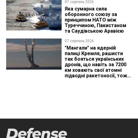
07 серпень 2026
Яка сумарна сила
оборонного союзу за
принципом НАТО між
Туреччиною, Пакистаном
та Саудівською Аравією
07 серпень 2026
"Мангали" на ядерній
палиці Кремля, рашисти
так бояться українських
дронів, що навіть за 7200
км ховають свої атомні
підводні ракетоносії, тож
що видно з космосу