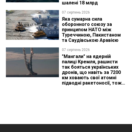
шалені 18 млрд
07 серпень 2026
Яка сумарна сила
оборонного союзу за
принципом НАТО між
Туреччиною, Пакистаном
та Саудівською Аравією
07 серпень 2026
"Мангали" на ядерній
палиці Кремля, рашисти
так бояться українських
дронів, що навіть за 7200
км ховають свої атомні
підводні ракетоносії, тож
що видно з космосу