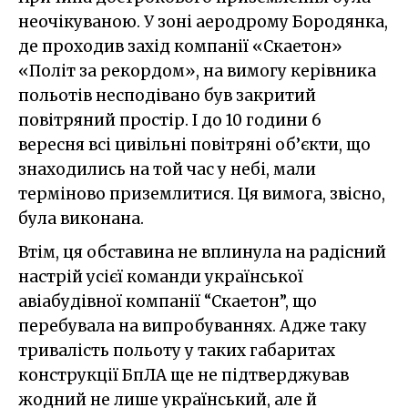
неочікуваною. У зоні аеродрому Бородянка,
де проходив захід компанії «Скаетон»
«Політ за рекордом», на вимогу керівника
польотів несподівано був закритий
повітряний простір. І до 10 години 6
вересня всі цивільні повітряні об’єкти, що
знаходились на той час у небі, мали
терміново приземлитися. Ця вимога, звісно,
була виконана.
Втім, ця обставина не вплинула на радісний
настрій усієї команди української
авіабудівної компанії “Скаетон”, що
перебувала на випробуваннях. Адже таку
тривалість польоту у таких габаритах
конструкції БпЛА ще не підтверджував
жодний не лише український, але й