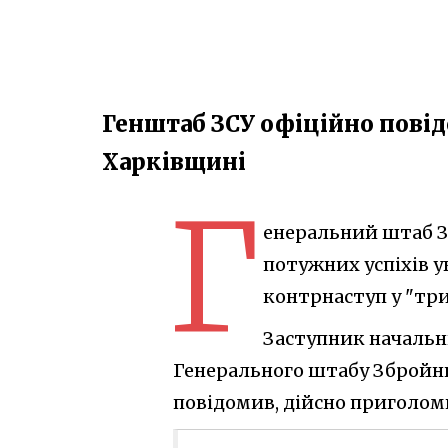
Генштаб ЗСУ офіційно пові
Харківщині
Г
енеральний штаб Зб
потужних успіхів у
контрнаступ у "тр
Заступник начальн
Генерального штабу Збройни
повідомив, дійсно приголом