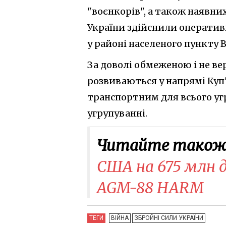
"воєнкорів", а також наявних
України здійснили оперативн
у районі населеного пункту 
За доволі обмеженою і не ве
розвиваються у напрямі Куп
транспортним для всього уг
угрупуванні.
Читайте також
США на 675 млн д
AGM-88 HARM
ТЕГИ
ВІЙНА
ЗБРОЙНІ СИЛИ УКРАЇНИ