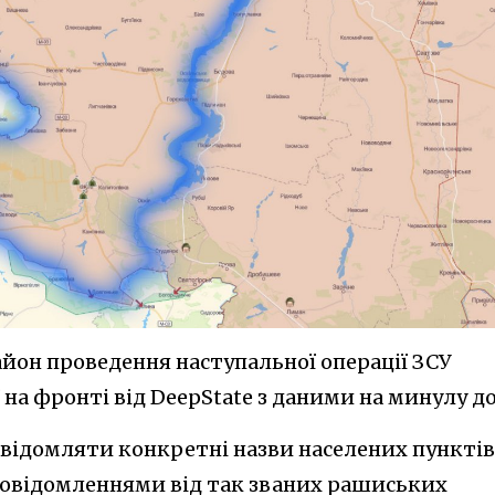
йон проведення наступальної операції ЗСУ
 на фронті від DeepState з даними на минулу до
овідомляти конкретні назви населених пунктів
повідомленнями від так званих рашиських