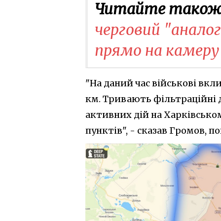
Читайте також
черговий "анало
прямо на камеру 
"На даний час військові вкл
км. Тривають фільтраційні ді
активних дій на Харківсько
пунктів", - сказав Громов, п