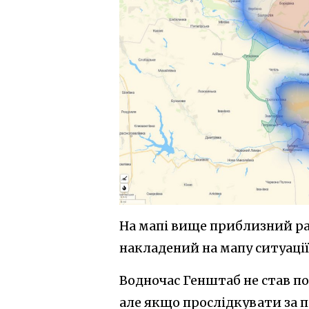
На мапі вище приблизний ра
накладений на мапу ситуації
Водночас Генштаб не став п
але якщо прослідкувати за 