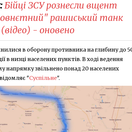
:
Бійці ЗСУ рознесли вщент
говнєтний" рашиський танк
(відео) - оновено
инилися в оборону противника на глибину до 5
ї в низці населених пунктів. В ході ведення
му напрямку звільнено понад 20 населених
овідомляє "
Суспільне
".