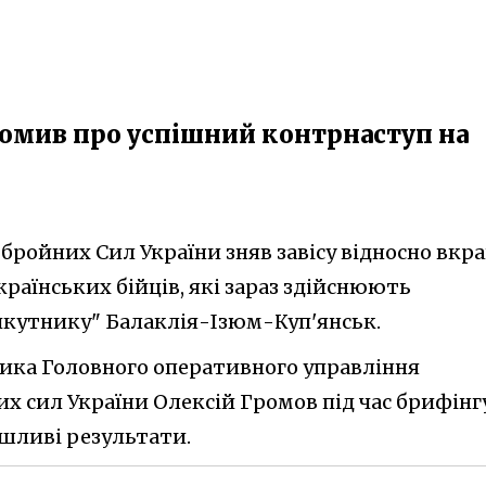
домив про успішний контрнаступ на
ройних Сил України зняв завісу відносно вкр
країнських бійців, які зараз здійснюють
икутнику" Балаклія-Ізюм-Куп'янськ.
ика Головного оперативного управління
х сил України Олексій Громов під час брифінг
шливі результати.