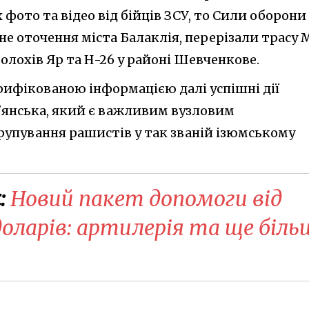
 фото та відео від бійців ЗСУ, то Сили оборони
е оточення міста Балаклія, перерізали трасу 
Волохів Яр та Н-26 у районі Шевченкове.
рифікованою інформацією далі успішні дії
'янська, який є важливим вузловим
рупування рашистів у так званій ізюмському
:
Новий пакет допомоги від
оларів: артилерія та ще біль