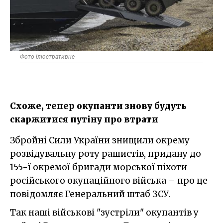
Фото ілюстративне
Схоже, тепер окупанти знову будуть
скаржитися путіну про втрати
Збройні Сили України знищили окрему
розвідувальну роту рашистів, придану до
155-ї окремої бригади морської піхоти
російського окупаційного війська – про це
повідомляє Генеральний штаб ЗСУ.
Так наші військові "зустріли" окупантів у