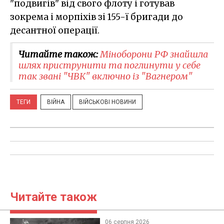
"подвигів" від свого флоту і готував
зокрема і морпіхів зі 155-ї бригади до
десантної операції.
Читайте також:
Міноборони РФ знайшла
шлях приструнити та поглинути у себе
так звані "ЧВК" включно із "Вагнером"
ТЕГИ
ВІЙНА
ВІЙСЬКОВІ НОВИНИ
Читайте також
06 серпня 2026