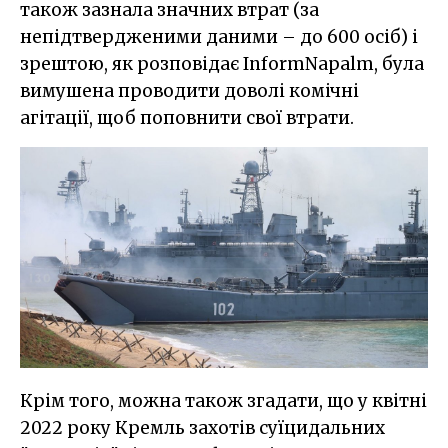
також зазнала значних втрат (за
непідтвердженими даними – до 600 осіб) і
зрештою, як розповідає InformNapalm, була
вимушена проводити доволі комічні
агітації, щоб поповнити свої втрати.
Крім того, можна також згадати, що у квітні
2022 року Кремль захотів суїцидальних