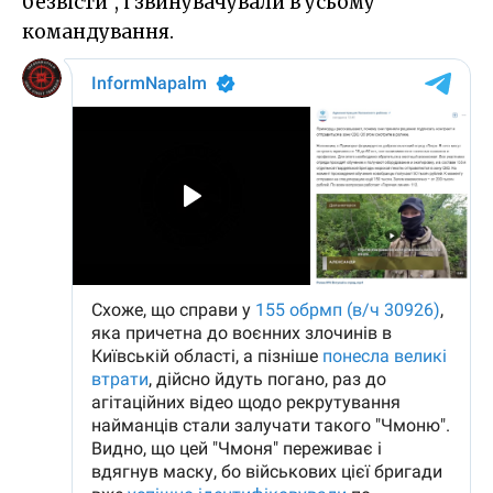
безвісти", і звинувачували в усьому
командування.