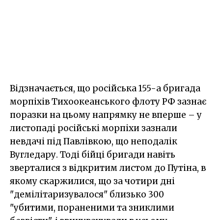
Відзначається, що російська 155-а бригада
морпіхів Тихоокеанського флоту РФ зазнає
поразки на цьому напрямку не вперше – у
листопаді російські морпіхи зазнали
невдачі під Павлівкою, що неподалік
Вугледару. Тоді бійці бригади навіть
зверталися з відкритим листом до Путіна, в
якому скаржилися, що за чотири дні
"демілітаризувалося" близько 300
"убитими, пораненими та зниклими