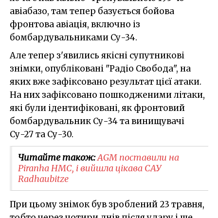
авіабазо, там тепер базується бойова
фронтова авіація, включно із
бомбардувальниками Су-34.
Але тепер з'явились якісні супутникові
знімки, опубліковані "Радіо Свобода", на
яких вже зафіксовано результат цієї атаки.
На них зафіксовано пошкодженими літаки,
які були ідентифіковані, як фронтовий
бомбардувальник Су-34 та винищувачі
Су-27 та Су-30.
Читайте також:
AGM поставили на
Piranha HMC, і вийшла цікава САУ
Radhaubitze
При цьому знімок був зроблений 23 травня,
тобто через чотири днів після удару і ще