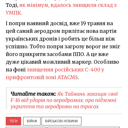
Тоді,
як мінімум, вдалось знищили склад з
УМПК.
І попри наявний досвід, вже 19 травня на
цей самий аеродром прилітає нова партія
українських дронів і робить це більш ніж
успішно. Тобто попри загрозу ворог не зміг
його прикрити засобами ППО. А це вже
дуже цікавий можливий маркер. Особливо
на фоні
знищення російських С-400 у
прифронтовій зоні ATACMS
.
Читайте також:
Як Тайвань захищає свої
F-16 від ударів по аеродромах: про підземні
укриття та аеродроми на трасах
ТЕГИ
ВІЙНА
ВІЙСЬКОВІ НОВИНИ