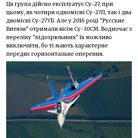
Ця група дійсно експлуатує Су-27, при
цьому, як чотири одномісні Су-27П, так і два
двомісні Су-27УБ. Але у 2016 році "Русские
Витязи" отримали вісім Су-30СМ. Водночас з
переліку "підозрюваних" їх можливо
виключити, бо ті мають характерне
переднє горизонтальне оперення.