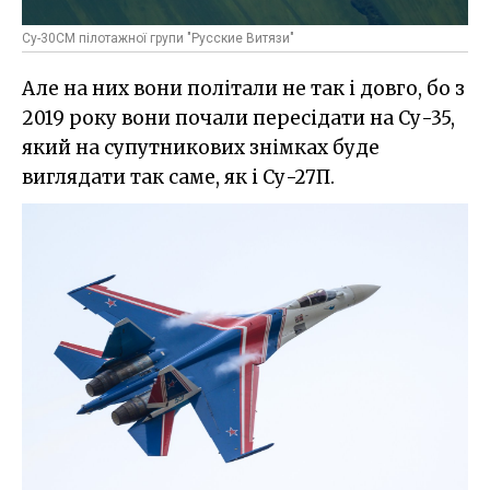
Су-30СМ пілотажної групи "Русские Витязи"
Але на них вони політали не так і довго, бо з
2019 року вони почали пересідати на Су-35,
який на супутникових знімках буде
виглядати так саме, як і Су-27П.