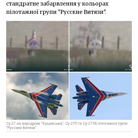
стандратне забарвлення у кольорах
пілотажної групи "Русские Витязи".
Су-27 на аеродромі "Кущевська", Су-27П та Су-27УБ пілотажної групи
"Русские Витязи"