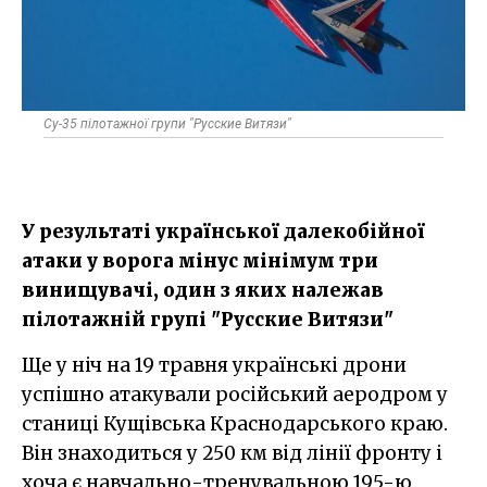
Су-35 пілотажної групи "Русские Витязи"
У результаті української далекобійної
атаки у ворога мінус мінімум три
винищувачі, один з яких належав
пілотажній групі "Русские Витязи"
Ще у ніч на 19 травня українські дрони
успішно атакували російський аеродром у
станиці Кущівська Краснодарського краю.
Він знаходиться у 250 км від лінії фронту і
хоча є навчально-тренувальною 195-ю