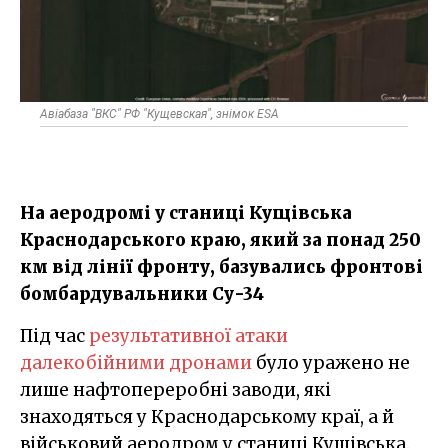
Авіабаза "ВКС" РФ "Кущевская", знімок ESA
На аеродромі у станиці Кущівська
Краснодарського краю, який за понад 250
км від лінії фронту, базувались фронтові
бомбардувальники Су-34
Під час
результативної атаки
далекобійними дронами
було уражено не
лише нафтопереробні заводи, які
знаходяться у Краснодарському краї, а й
військовий аеродром у станиці Кущівська.