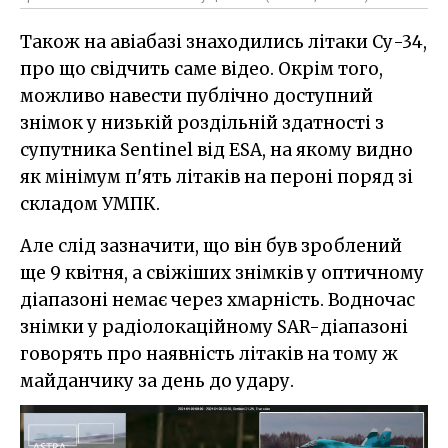
Також на авіабазі знаходились літаки Су-34,
про що свідчить саме відео. Окрім того,
можливо навести публічно доступний
знімок у низькій роздільній здатності з
супутника Sentinel від ESA, на якому видно
як мінімум п'ять літаків на пероні поряд зі
складом УМПК.
Але слід зазначити, що він був зроблений
ще 9 квітня, а свіжіших знімків у оптичному
діапазоні немає через хмарність. Водночас
знімки у радіолокаційному SAR-діапазоні
говорять про наявність літаків на тому ж
майданчику за день до удару.