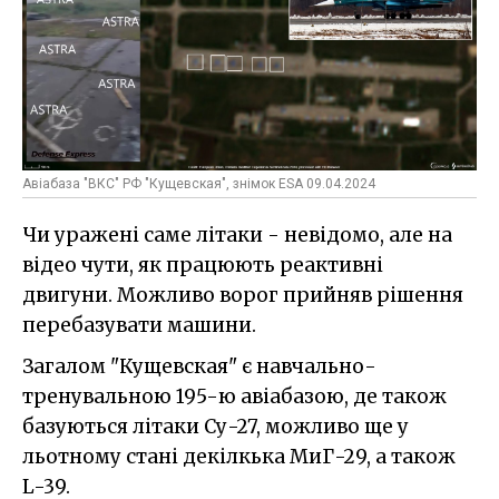
Авіабаза "ВКС" РФ "Кущевская", знімок ESA 09.04.2024
Чи уражені саме літаки - невідомо, але на
відео чути, як працюють реактивні
двигуни. Можливо ворог прийняв рішення
перебазувати машини.
Загалом "Кущевская" є навчально-
тренувальною 195-ю авіабазою, де також
базуються літаки Су-27, можливо ще у
льотному стані декілкька МиГ-29, а також
L-39.