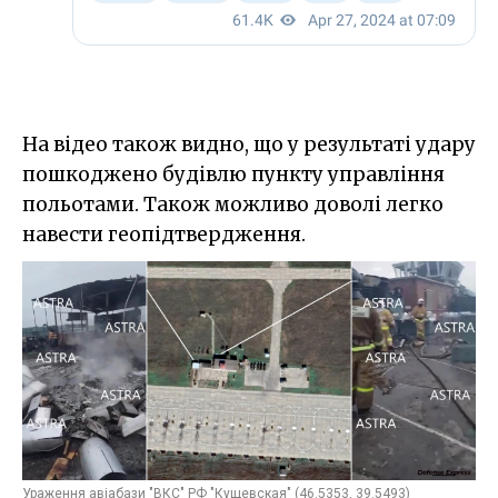
На відео також видно, що у результаті удару
пошкоджено будівлю пункту управління
польотами. Також можливо доволі легко
навести геопідтвердження.
Ураження авіабази "ВКС" РФ "Кущевская" (46.5353, 39.5493)