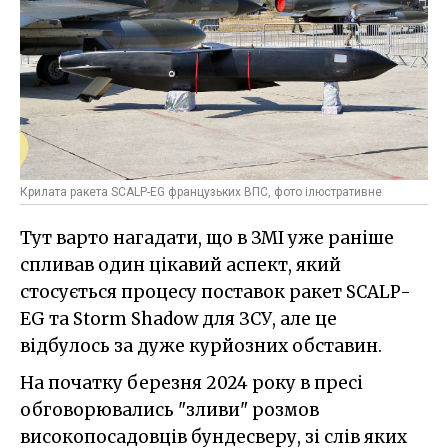
Крилата ракета SCALP-EG французьких ВПС, фото ілюстративне
Тут варто нагадати, що в ЗМІ уже раніше
спливав один цікавий аспект, який
стосується процесу поставок ракет SCALP-
EG та Storm Shadow для ЗСУ, але це
відбулось за дуже курйозних обставин.
На початку березня 2024 року в пресі
обговорювались "зливи" розмов
високопосадовців бундесверу, зі слів яких