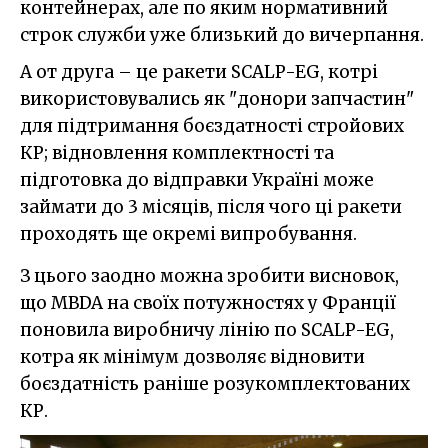
контейнерах, але по яким нормативний
строк служби уже близький до вичерпання.
А от друга – це ракети SCALP-EG, котрі
використовувались як "донори запчастин"
для підтримання боєздатності стройових
КР; відновлення комплектності та
підготовка до відправки Україні може
займати до 3 місяців, після чого ці ракети
проходять ще окремі випробування.
З цього заодно можна зробити висновок,
що MBDA на своїх потужностях у Франції
поновила виробничу лінію по SCALP-EG,
котра як мінімум дозволяє відновити
боєздатність раніше розукомплектованих
КР.