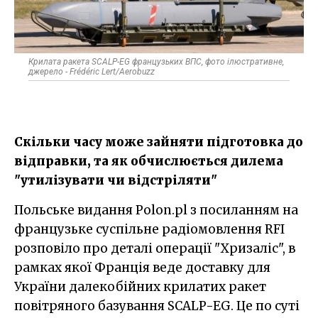
Крилата ракета SCALP-EG французьких ВПС, фото ілюстративне,
джерело - Frédéric Lert/Aerobuzz
Скільки часу може зайняти підготовка до
відправки, та як обчислюється дилема
"утилізувати чи відстріляти"
Польське видання Polon.pl з посиланням на
французьке суспільне радіомовлення RFI
розповіло про деталі операції "Хризаліс", в
рамках якої Франція веде доставку для
України далекобійних крилатих ракет
повітряного базування SCALP-EG. Це по суті