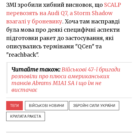
ЗМІ зробили хибний висновок, що
SCALP
перевозять на Audi Q7, а Storm Shadow
взагалі у броневику
. Хоча там насправді
була мова про деякі специфічні аспекти
підготовки ракет до застосування, які
описувались термінами "QCen" та
"reachback".
Читайте також:
Військові 47-ї бригади
розповіли про плюси американських
танків Abrams M1A1 SA і що їм не
вистачає
ТЕГИ
ВІЙСЬКОВІ НОВИНИ
ЗБРОЙНІ СИЛИ УКРАЇНИ
КРИЛАТА РАКЕТА