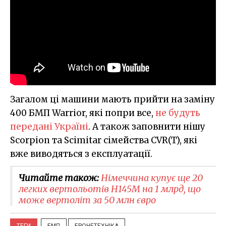
Загалом ці машини мають прийти на заміну
400 БМП Warrior, які попри все,
не будуть
передані Україні
. А також заповнити нішу
Scorpion та Scimitar сімейства CVR(T), які
вже виводяться з експлуатації.
Читайте також:
Німеччина купує ще 20
легких вертольотів H145M на 1 млрд, що
може вертоліт за 50 млн євро