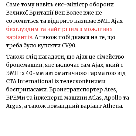
Саме тому навіть екс-міністр оборони
Великої Британії Бен Волес вже не
соромиться та відкрито називає БМП Ajax -
безглуздим та найгіршим з можливих
варіантів
. А також побідкався на те, що
треба було купляти CV90.
Також слід нагадати, що Ajax це сімейство
бронемашин, яке включає сам Ajax, який є
БМП із 40-мм автоматичною гарматою від
CTA International із телескопічними
боєприпасами. Бронетранспортер Ares,
БРЕМи та інженерні машини Atlas, Apollo та
Argus, а також командний варіант Athena.