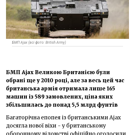
БМП Ajax (всі фото: British Army)
БМП Ajax Великою Британією були
обрані ще у 2010 році, але за весь цей час
британська армія отримала лише 165
машин із 589 замовлених, ціна яких
збільшилась до понад 5,5 млрд фунтів
Багаторічна епопея із британськими Ajax
досягла нової віхи - у британському
оборонному відомстві офіційно оголосили,