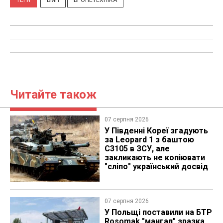
ТЕГИ
БМП
БРОНЕТЕХНІКА
Читайте також
07 серпня 2026
У Південні Кореї згадують
за Leopard 1 з баштою
C3105 в ЗСУ, але
закликають не копіювати
"сліпо" український досвід
07 серпня 2026
У Польщі поставили на БТР
Rosomak "мангал" зразка