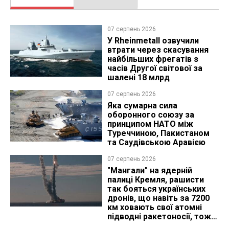
07 серпень 2026
У Rheinmetall озвучили
втрати через скасування
найбільших фрегатів з
часів Другої світової за
шалені 18 млрд
07 серпень 2026
Яка сумарна сила
оборонного союзу за
принципом НАТО між
Туреччиною, Пакистаном
та Саудівською Аравією
07 серпень 2026
"Мангали" на ядерній
палиці Кремля, рашисти
так бояться українських
дронів, що навіть за 7200
км ховають свої атомні
підводні ракетоносії, тож
що видно з космосу