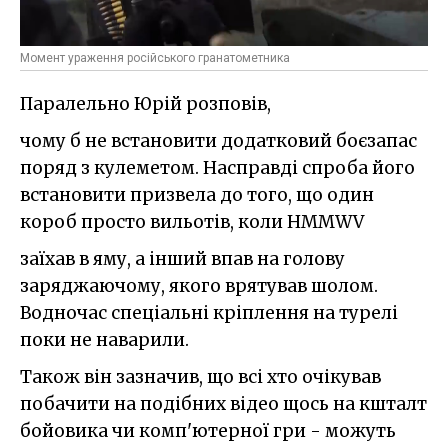
Момент ураження російського гранатометника
Паралельно Юрій розповів,
чому б не встановити додатковий боєзапас
поряд з кулеметом. Насправді спроба його
встановити призвела до того, що один
короб просто вильотів, коли HMMWV
заїхав в яму, а інший впав на голову
заряджаючому, якого врятував шолом.
Водночас спеціальні кріплення на турелі
поки не наварили.
Також він зазначив, що всі хто очікував
побачити на подібних відео щось на кшталт
бойовика чи комп'ютерної гри - можуть