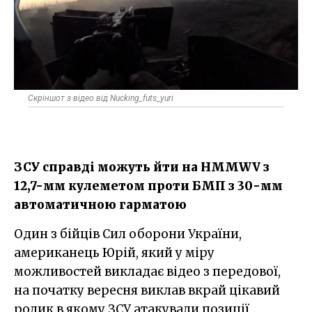
Скріншот з відео від Nucking_futs_yuri
ЗСУ справді можуть йти на HMMWV​ з
12,7-мм кулеметом проти БМП ​з 30-мм
автоматичною гарматою
Один з бійців Сил оборони України,
американець Юрій, який у міру
можливостей викладає відео з передової,
на початку вересня виклав вкрай цікавий
ролик в якому ЗСУ атакували позиції