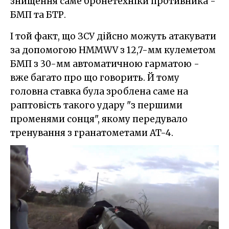
знищення саме бронетехніки противника -
БМП та БТР.
І той факт, що ЗСУ дійсно можуть атакувати
за допомогою HMMWV з 12,7-мм кулеметом
БМП з 30-мм автоматичною гарматою -
вже багато про що говорить. Й тому
головна ставка була зроблена саме на
раптовість такого удару "з першими
променями сонця", якому передувало
тренування з гранатометами AT-4.