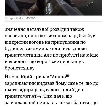
Постріл AT4 з HMMWV
Значення детальної розвідки також
очевидно, одразу з виходом на рубіж був
відкритий вогонь на придушення по
будинку в якому знаходились ворожі
гранатометники. Але по прибутті на місце
виявилось, що ворог вже перекинув
бронетехніку.
Й коли Юрій кричав "Ammo!!!"
заряджаючий видавав йому саме те, що до
цього відпрацьовувалось цілий день -
гранатомет AT-4. Тим паче, що
заряджаючий не знав та не міг бачити, що