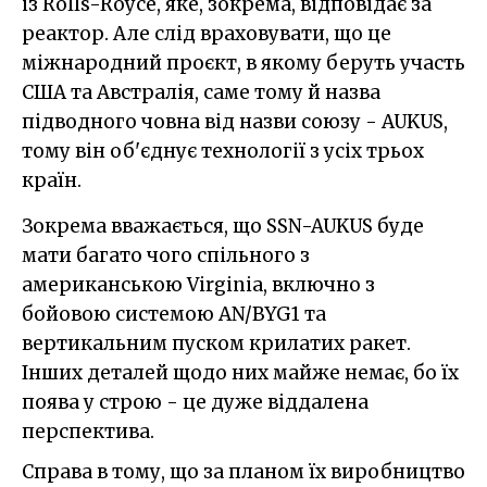
із Rolls-Royce, яке, зокрема, відповідає за
реактор. Але слід враховувати, що це
міжнародний проєкт, в якому беруть участь
США та Австралія, саме тому й назва
підводного човна від назви союзу - AUKUS,
тому він об'єднує технології з усіх трьох
країн.
Зокрема вважається, що SSN-AUKUS буде
мати багато чого спільного з
американською Virginia, включно з
бойовою системою AN/BYG1 та
вертикальним пуском крилатих ракет.
Інших деталей щодо них майже немає, бо їх
поява у строю - це дуже віддалена
перспектива.
Справа в тому, що за планом їх виробництво