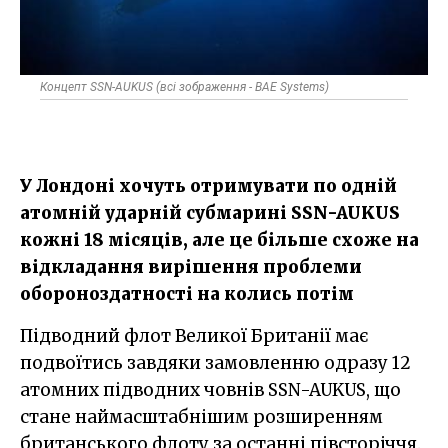
Концепт SSN-AUKUS (всі зображення - BAE Systems)
У Лондоні хочуть отримувати по одній
атомній ударній субмарині SSN-AUKUS
кожні 18 місяців, але це більше схоже на
відкладання вирішення проблеми
обороноздатності на колись потім
Підводний флот Великої Британії має
подвоїтись завдяки замовленню одразу 12
атомних підводних човнів SSN-AUKUS, що
стане наймасштабнішим розширенням
британського флоту за останні півсторіччя.