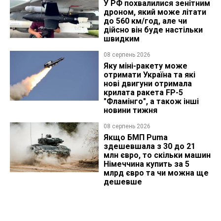
У РФ похвалилися зенітним
дроном, який може літати
до 560 км/год, але чи
дійсно він буде настільки
швидким
08 серпень 2026
Яку міні-ракету може
отримати Україна та які
нові двигуни отримала
крилата ракета FP-5
"Фламінго", а також інші
новини тижня
08 серпень 2026
Якщо БМП Puma
здешевшала з 30 до 21
млн євро, то скільки машин
Німеччина купить за 5
млрд євро та чи можна ще
дешевше