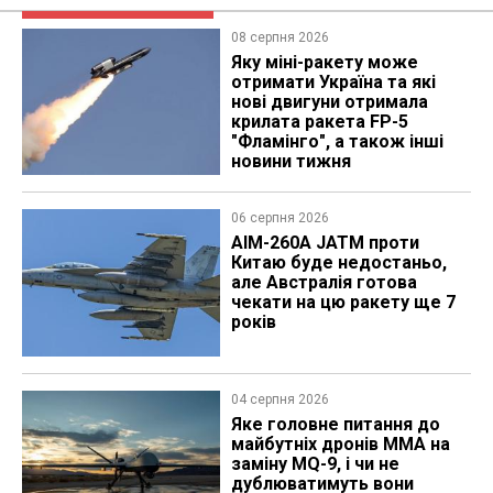
08 серпня 2026
Яку міні-ракету може
отримати Україна та які
нові двигуни отримала
крилата ракета FP-5
"Фламінго", а також інші
новини тижня
06 серпня 2026
AIM-260A JATM проти
Китаю буде недостаньо,
але Австралія готова
чекати на цю ракету ще 7
років
04 серпня 2026
Яке головне питання до
майбутніх дронів MMA на
заміну MQ-9, і чи не
дублюватимуть вони