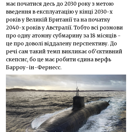
має початися десь до 2030 року з метою
введення в експлуатацію у кінці 2030-х
років у Великій Британії та на початку
2040-х років у Австралії. Тобто всі розмови
про одну атомну субмарину за 18 місяців -
це про доволі віддалену перспективу. До
речі сам такий темп викликає об'єктивний
скепсис, бо це має робити єдина верфь
Барроу-ін-Фернесс.