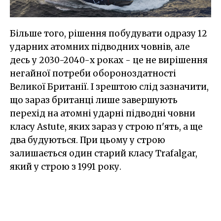
Більше того, рішення побудувати одразу 12
ударних атомних підводних човнів, але
десь у 2030-2040-х роках - це не вирішення
негайної потреби обороноздатності
Великої Британії. І зрештою слід зазначити,
що зараз британці лише завершують
перехід на атомні ударні підводні човни
класу Astute, яких зараз у строю п'ять, а ще
два будуються. При цьому у строю
залишається один старий класу Trafalgar,
який у строю з 1991 року.