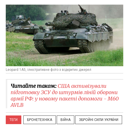
Leopard 1А5, ілюстративне фото з відкритих джерел
Читайте також:
США активізували
підготовку ЗСУ до штурмів ліній оборони
армії РФ: у новому пакеті допомоги - M60
AVLB
ТЕГИ
БРОНЕТЕХНІКА
ВІЙНА
ЗБРОЙНІ СИЛИ УКРАЇНИ