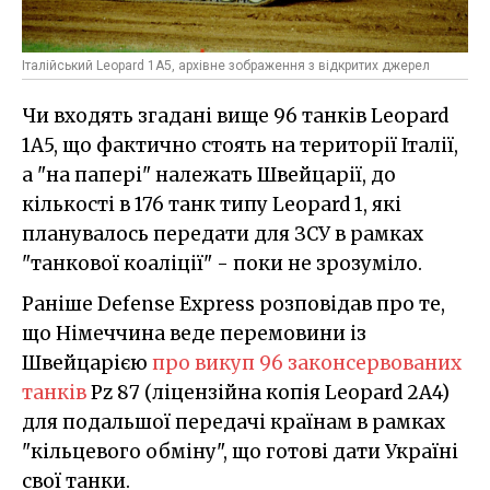
Італійський Leopard 1A5, архівне зображення з відкритих джерел
Чи входять згадані вище 96 танків Leopard
1A5, що фактично стоять на території Італії,
а "на папері" належать Швейцарії, до
кількості в 176 танк типу Leopard 1, які
планувалось передати для ЗСУ в рамках
"танкової коаліції" - поки не зрозуміло.
Раніше Defense Express розповідав про те,
що Німеччина веде перемовини із
Швейцарією
про викуп 96 законсервованих
танків
Pz 87 (ліцензійна копія Leopard 2A4)
для подальшої передачі країнам в рамках
"кільцевого обміну", що готові дати Україні
свої танки.