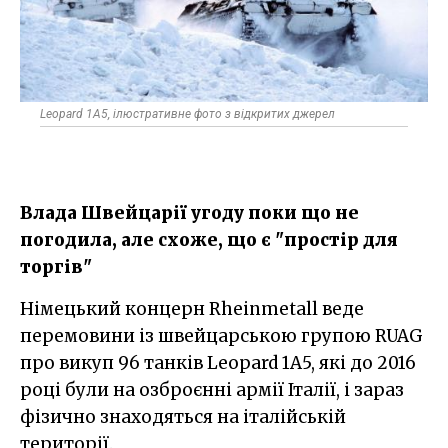
Leopard 1А5, ілюстративне фото з відкритих джерел
Влада Швейцарії угоду поки що не
погодила, але схоже, що є "простір для
торгів"
Німецький концерн Rheinmetall веде
перемовини із швейцарською групою RUAG
про викуп 96 танків Leopard 1A5, які до 2016
році були на озброєнні армії Італії, і зараз
фізично знаходяться на італійській
території.