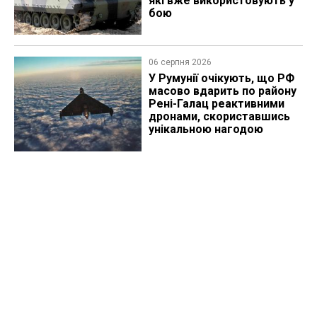
які вже використовують у
бою
06 серпня 2026
У Румунії очікують, що РФ
масово вдарить по району
Рені-Галац реактивними
дронами, скориставшись
унікальною нагодою