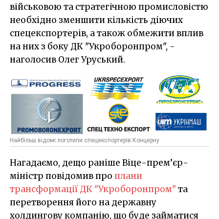
військовою та стратегічною промисловістю
необхідно зменшити кількість діючих
спецекспортерів, а також обмежити вплив
на них з боку ДК "Укроборонпром", -
наголосив Олег Уруський.
Найбільш відомі логотипи спецекспортерів Концерну
Нагадаємо, дещо раніше Віце-прем’єр-
міністр повідомив про
плани
трансформації ДК "Укроборонпром"
та
перетворення його на державну
холдингову компанію, що буде займатися