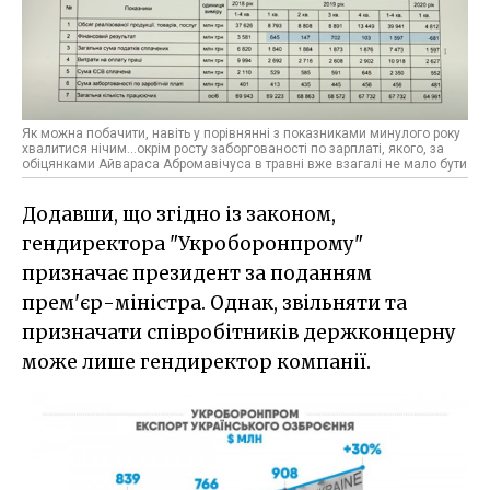
Як можна побачити, навіть у порівнянні з показниками минулого року
хвалитися нічим...окрім росту заборгованості по зарплаті, якого, за
обіцянками Айвараса Абромавічуса в травні вже взагалі не мало бути
Додавши, що згідно із законом,
гендиректора "Укроборонпрому"
призначає президент за поданням
прем'єр-міністра. Однак, звільняти та
призначати співробітників держконцерну
може лише гендиректор компанії.