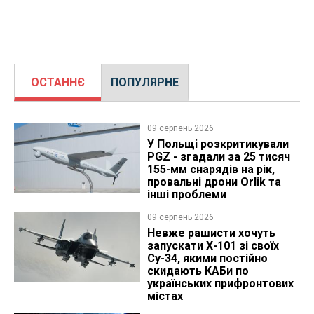
ОСТАННЄ
ПОПУЛЯРНЕ
09 серпень 2026
У Польщі розкритикували
PGZ - згадали за 25 тисяч
155-мм снарядів на рік,
провальні дрони Orlik та
інші проблеми
09 серпень 2026
Невже рашисти хочуть
запускати Х-101 зі своїх
Су-34, якими постійно
скидають КАБи по
українських прифронтових
містах