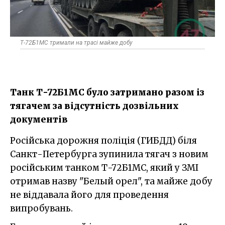
Т-72Б1МС тримали на трасі майже добу
Танк Т-72Б1МС було затримано разом із
тягачем за відсутність дозвільних
документів
Російська дорожня поліція (ГИБДД) біля
Санкт-Петербурга зупинила тягач з новим
російським танком Т-72Б1МС, який у ЗМІ
отримав назву "Белый орел", та майже добу
не віддавала його для проведення
випробувань.