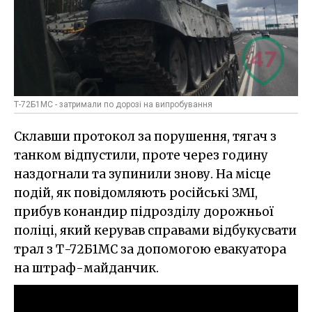
Т-72Б1МС - затримали по дорозі на випробування
Склавши протокол за порушення, тягач з
танком відпустили, проте через годину
наздогнали та зупинили знову. На місце
подій, як повідомляють російські ЗМІ,
прибув конандир підрозділу дорожньої
поліці, який керував справами відбукусвати
трал з Т-72Б1МС за допомогою евакуатора
на штраф-майданчик.