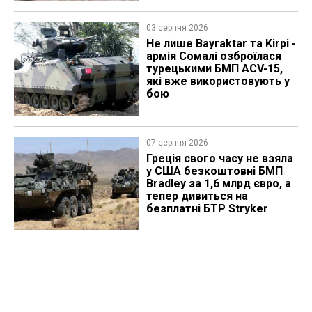
03 серпня 2026
Не лише Bayraktar та Kirpi -
армія Сомалі озброїлася
турецькими БМП ACV-15,
які вже використовують у
бою
07 серпня 2026
Греція свого часу не взяла
у США безкоштовні БМП
Bradley за 1,6 млрд євро, а
тепер дивиться на
безплатні БТР Stryker