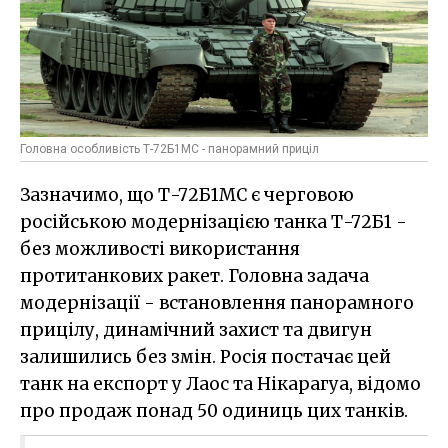
Головна особливість Т-72Б1МС - панорамний приціл
Зазначимо, що Т-72Б1МС є черговою
російською модернізацією танка Т-72Б1 -
без можливості використання
протитанкових ракет. Головна задача
модернізації - встановлення панорамного
прицілу, динамічний захист та двигун
залишились без змін. Росія постачає цей
танк на експорт у Лаос та Нікарагуа, відомо
про продаж понад 50 одиниць цих танків.