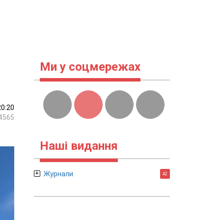
Ми у соцмережах
20:20
4565
Наші видання
Журнали
42