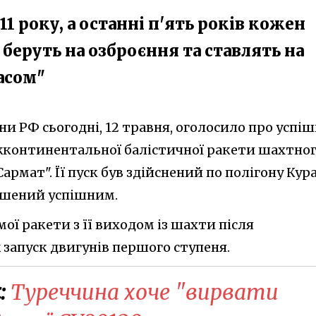
11 року, а останні п'ять років кожен
о беруть на озброєння та ставлять на
асом"
ни РФ сьогодні, 12 травня, оголосило про успі
континентальної балістичної ракети шахтно
армат". Її пуск був здійснений по полігону Кура
ошений успішним.
ої ракети з її виходом із шахти після
 запуск двигунів першого ступеня.
:
Туреччина хоче "вирвати