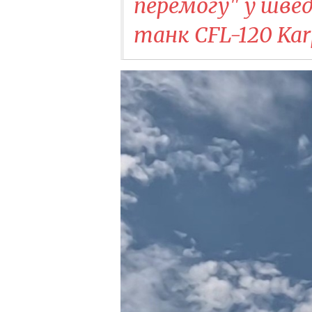
перемогу" у швед
танк CFL-120 Kar