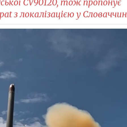
ської CV90120, тож пропонує
pat з локалізацією у Словаччин