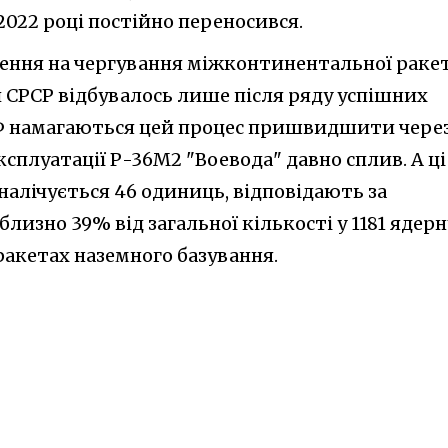
2022 році постійно переносився.
ення на чергування міжконтинентальної раке
и СРСР відбувалось лише після ряду успішних
 РФ намагаються цей процес пришвидшити чере
ксплуатації Р-36М2 "Воевода" давно сплив. А ці
 налічується 46 одиниць, відповідають за
близно 39% від загальної кількості у 1181 ядерн
ракетах наземного базування.