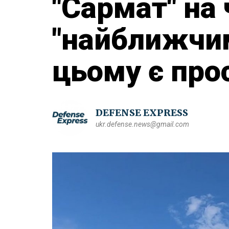
"Сармат" на
"найближчим
цьому є про
DEFENSE EXPRESS
ukr.defense.news@gmail.com