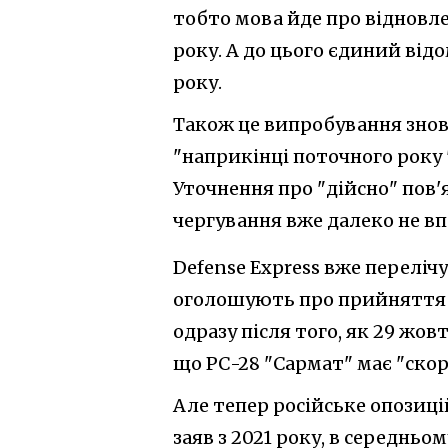
тобто мова йде про відновле
року. А до цього єдиний від
року.
Також це випробування знов
"наприкінці поточного року 
Уточнення про "дійсно" пов'
чергування вже далеко не в
Defense Express вже перелічу
оголошують про прийнятт
одразу після того, як 29 жов
що РС-28 "Сармат" має "скор
Але тепер російське опозиці
заяв з 2021 року, в середньо