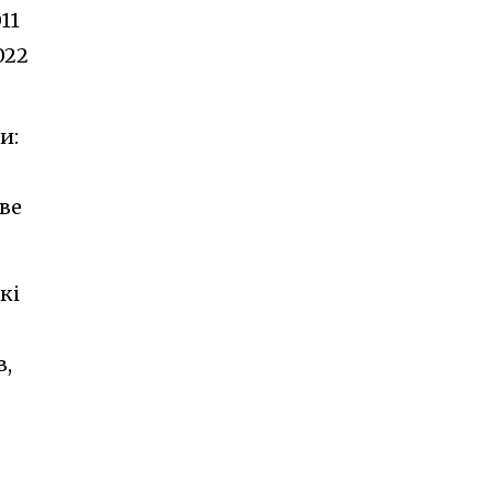
11
022
и:
ове
кі
в,