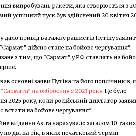
ння випробувань ракети, яка створюється з 20
омий успішний пуск був здійснений 20 квітня 2
у дало привід ватажку рашистів Путіну заявит
"Сармат" дійсно стане на бойове чергування".
язане з тим, що "Сармат" у РФ ставлять на бой
перше.
вав основні заяви Путіна та його поплічників, я
я
"Сармата" на озброєння з 2021 року
. Це було
тня 2025 року, коли російський диктатор заяви
о встати на бойове чергування".
йне видання Astra нарахувало загалом 10 таких
му по дві на рік, в яких початковий термін