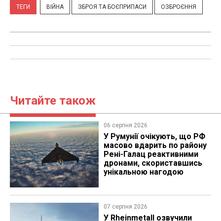
ТЕГИ
ВІЙНА
ЗБРОЯ ТА БОЄПРИПАСИ
ОЗБРОЄННЯ
Читайте також
06 серпня 2026
У Румунії очікують, що РФ
масово вдарить по району
Рені-Галац реактивними
дронами, скориставшись
унікальною нагодою
07 серпня 2026
У Rheinmetall озвучили