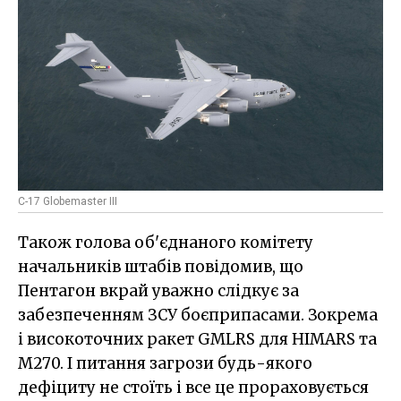
C-17 Globemaster III
Також голова об'єднаного комітету
начальників штабів повідомив, що
Пентагон вкрай уважно слідкує за
забезпеченням ЗСУ боєприпасами. Зокрема
і високоточних ракет GMLRS для HIMARS та
M270. І питання загрози будь-якого
дефіциту не стоїть і все це прораховується