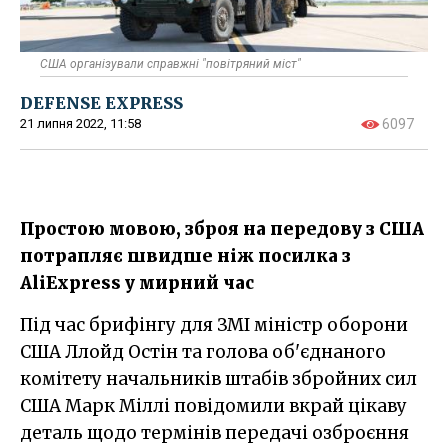
США організували справжні "повітряний міст"
DEFENSE EXPRESS
21 липня 2022, 11:58
6097
Простою мовою, зброя на передову з США
потрапляє швидше ніж посилка з
AliExpress у мирний час
Під час брифінгу для ЗМІ міністр оборони
США Ллойд Остін та голова об'єднаного
комітету начальників штабів збройних сил
США Марк Міллі повідомили вкрай цікаву
деталь щодо термінів передачі озброєння