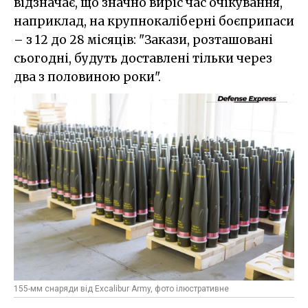
відзначає, що значно виріс час очікування,
наприклад, на крупнокаліберні боєприпаси
– з 12 до 28 місяців: "Закази, розташовані
сьогодні, будуть доставлені тільки через
два з половиною роки".
155-мм снаряди від Excalibur Army, фото ілюстративне