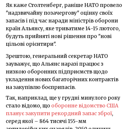
Як каже Столтенберг, раніше НАТО провело
"надзвичайну позачергову" оцінку своїх
запасів і під час наради міністрів оборони
країн Альянсу, яке триватиме 14-15 лютого,
будуть прийняті нові рішення про "нові
цільові орієнтири".
Зрештою, генеральний секретар НАТО
зауважує, що Альянс наразі працює з
низкою оборонних підприємств щодо
укладення нових багаторічних контрактів
на закупівлю боєприпасів.
Так, наприклад, ще у грудні минулого року
стало відомо, що
оборонне відомство США
планує закупити рекордний запас зброї
,
серед якої – 864 тисячі 155-мм