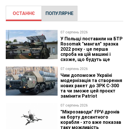
ОСТАННЄ
ПОПУЛЯРНЕ
07 серпень 2026
У Польщі поставили на БТР
Rosomak "мангал" зразка
2022 року - це перша
спроба на цій машині і
схоже, що будуть ще
07 серпень 2026
Чим допоможе Україні
модернізація та створення
нових ракет до ЗРК С-300
та чи зможе цей проєкт
замінити Patriot
07 серпень 2026
"Мікрозаводи" FPV-дронів
на борту десантного
корабля - хто вже показав
таку можливість