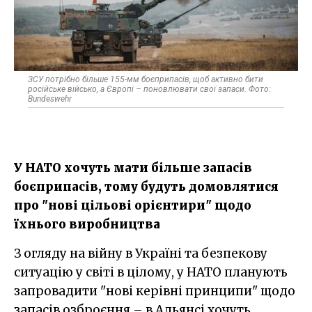
ЗСУ потрібно більше 155-мм боєприпасів, щоб активно бити
російське військо, а Європі – поновлювати свої запаси. Фото:
Bundeswehr
У НАТО хочуть мати більше запасів
боєприпасів, тому будуть домовлятися
про "нові цільові орієнтири" щодо
їхнього виробництва
З огляду на війну в Україні та безпекову
ситуацію у світі в цілому, у НАТО планують
запровадити "нові керівні принципи" щодо
запасів озброєння – в Альянсі хочуть