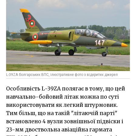
L-39ZA болгарських ВПС, ілюстративне фото з відкритих джерел
Особливість L-39ZA полягає в тому, що цей
навчально-бойовий літак можна по суті
використовувати як легкий штурмовик.
Тим більш, що на такій "літаючій парті"
встановлено 4 вузли зовнішньої підвіски і
23-мм двоствольна авіаційна гармата