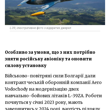
L-39, ілюстративне фото з відкритих джерел
Особливо за умови, що з них потрібно
зняти російську авіоніку та оновити
силову установку
Військово-повітряні сили Болгарії дали
контракт чеській оборонній компанії Aero
Vodochody на модернізацію двох
навчально-бойових літаків L-39ZA. Роботи
почнуться у січні 2023 року, мають
завершитись у 2024 році, вартість підряду