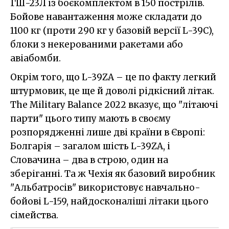
ГШ-23Л із боєкомплектом в 150 пострілів.
Бойове навантаження може складати до
1100 кг (проти 290 кг у базовій версії L-39C),
блоки з некерованими ракетами або
авіабомби.
Окрім того, що L-39ZA – це по факту легкий
штурмовик, це ще й доволі рідкісний літак.
The Military Balance 2022 вказує, що "літаючі
парти" цього типу мають в своєму
розпорядженні лише дві країни в Європі:
Болгарія – загалом шість L-39ZA, і
Словачина – два в строю, один на
зберіганні. Та ж Чехія як базовий виробник
"Альбатросів" використовує навчально-
бойові L-159, найдосконаліші літаки цього
сімейства.