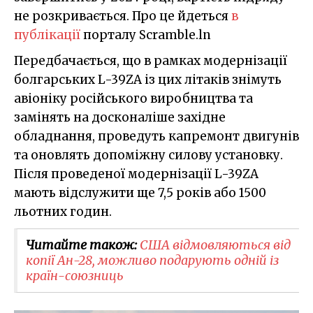
не розкривається. Про це йдеться
в
публікації
порталу Scramble.ln
Передбачається, що в рамках модернізації
болгарських L-39ZA із цих літаків знімуть
авіоніку російського виробництва та
замінять на досконаліше західне
обладнання, проведуть капремонт двигунів
та оновлять допоміжну силову установку.
Після проведеної модернізації L-39ZA
мають відслужити ще 7,5 років або 1500
льотних годин.
Читайте також:
США відмовляються від
копії Ан-28, можливо подарують одній із
країн-союзниць