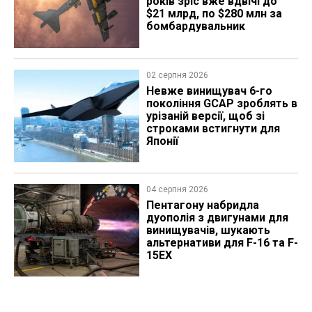
років зріс вже вдвічі до
$21 млрд, по $280 млн за
бомбардувальник
02 серпня 2026
Невже винищувач 6-го
покоління GCAP зроблять в
урізаній версії, щоб зі
строками встигнути для
Японії
04 серпня 2026
Пентагону набридла
дуополія з двигунами для
винищувачів, шукають
альтернативи для F-16 та F-
15EX