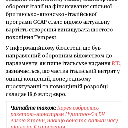
оборони Італії на фінансування спільної
британсько-японсько-італійської
програми GCAP стало відомо актуальну
вартість створення винищувача шостого
покоління Tempest.
У інформаційному бюлетені, що був
направлений оборонним відомством до
парламенту, як пише італьське видання
RID
,
зазначається, що частка італьській витрат у
оцінці концепції, попередньому
проєктуванні та повноцінній розробці
складає 18,6 млрд євро.
Читайте також:
Корея озброїлась
ракетою-монстром Hyunmoo-5 з БЧ
вагою 8 тонн, навіщо вона та скільки часу
пішло на її створення