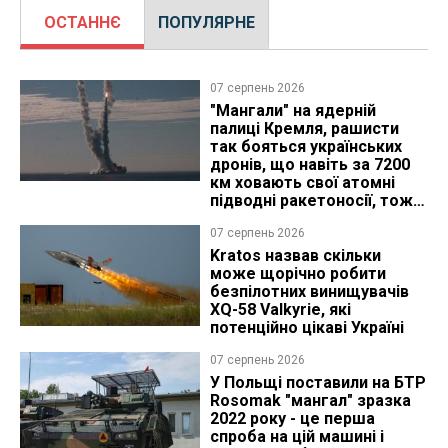
ОСТАННЄ
ПОПУЛЯРНЕ
07 серпень 2026
"Мангали" на ядерній
палиці Кремля, рашисти
так бояться українських
дронів, що навіть за 7200
км ховають свої атомні
підводні ракетоносії, тож
що видно з космосу
07 серпень 2026
Kratos назвав скільки
може щорічно робити
безпілотних винищувачів
XQ-58 Valkyrie, які
потенційно цікаві Україні
07 серпень 2026
У Польщі поставили на БТР
Rosomak "мангал" зразка
2022 року - це перша
спроба на цій машині і