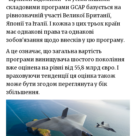
складовими програми GCAP базується на
рівнозначній участі Великої Британії,
Японії та Італії. І кожна з цих трьох країн
має однакові права та однакові
зобов'язання щодо внесків у цю програму.
А це означає, що загальна вартість
програми винищувача шостого покоління
вже оцінена на рівні від 55,8 млрд євро. І
враховуючи тенденції ця оцінка також
може бути згодом переглянута у бік
збільшення.