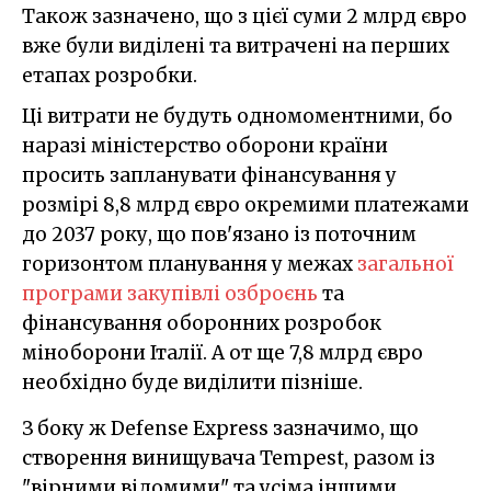
Також зазначено, що з цієї суми 2 млрд євро
вже були виділені та витрачені на перших
етапах розробки.
Ці витрати не будуть одномоментними, бо
наразі міністерство оборони країни
просить запланувати фінансування у
розмірі 8,8 млрд євро окремими платежами
до 2037 року, що пов'язано із поточним
горизонтом планування у межах
загальної
програми закупівлі озброєнь
та
фінансування оборонних розробок
міноборони Італії. А от ще 7,8 млрд євро
необхідно буде виділити пізніше.
З боку ж Defense Express зазначимо, що
створення винищувача Tempest, разом із
"вірними відомими" та усіма іншими