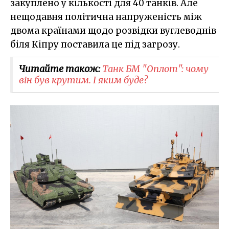
закуплено у кількості для 40 танків. Але
нещодавня політична напруженість між
двома країнами щодо розвідки вуглеводнів
біля Кіпру поставила це під загрозу.
Читайте також:
Танк БМ "Оплот": чому
він був крутим. І яким буде?