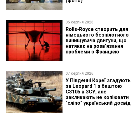
(фото)
05 серпня 2026
Rolls-Royce створить для
німецького безпілотного
винищувача двигуни, що
натякає на розв'язання
проблеми з Францією
07 серпня 2026
У Південні Кореї згадують
за Leopard 1 з баштою
C3105 в ЗСУ, але
закликають не копіювати
"сліпо" український досвід