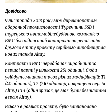
Довідково
9 листопада 2018 року між директоратом
оборонної промисловості Туреччини SSB і
турецькою автомобілебудівною компанією
BMC був підписаний контракт на реалізацію
другого етапу проєкту серійного виробництва
нових танків Altay.
Контракт з BMC передбачає виробництво
першої партії у кількості 251 одиниці. Сюди
увійдуть машини трьох різних модифікацій: Т1
(40 одиниць), Т2 (210 одиниць, покращена версія
Altay) і Т3 (один зразок, це має бути безпілотна
версія Altay).
Всього в рамках проекту було заплановано