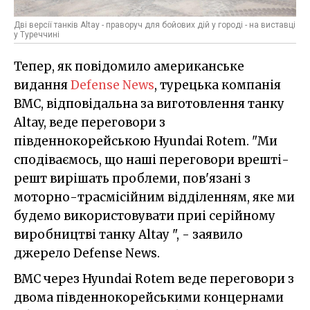
Дві версії танків Altay - праворуч для бойових дій у городі - на виставці
у Туреччині
Тепер, як повідомило американське
видання
Defense News
, турецька компанія
BMC, відповідальна за виготовлення танку
Altay, веде переговори з
південнокорейською Hyundai Rotem. "Ми
сподіваємось, що наші переговори врешті-
решт вирішать проблеми, пов'язані з
моторно-трасмісійним відділенням, яке ми
будемо використовувати приі серійному
виробництві танку Altay ", - заявило
джерело Defense News.
BMC через Hyundai Rotem веде переговори з
двома південнокорейськими концернами