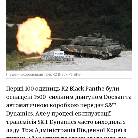
Південнокорейський танк K2 Black Panther
Перші 100 одиниць K2 Black Panthe були
оснащені 1500-сильним двигуном Doosan та
автоматичною коробкою передач S&T
Dynamics. Але у процесі експлуатації
трансмісія S&T Dynamics часто виходила з
ладу. Тож Адміністрація Південної Кореї з