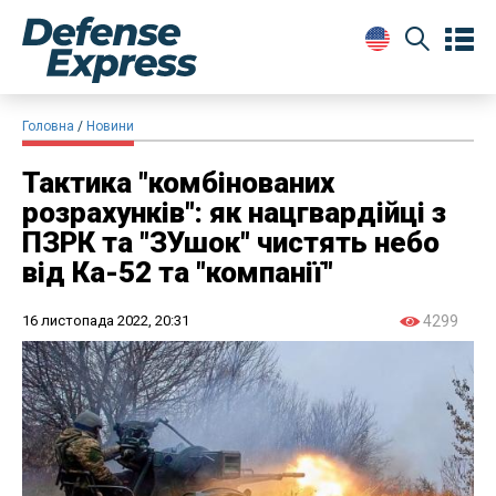
Головна
Новини
Тактика "комбінованих
розрахунків": як нацгвардійці з
ПЗРК та "ЗУшок" чистять небо
від Ка-52 та "компанії"
16 листопада 2022, 20:31
4299