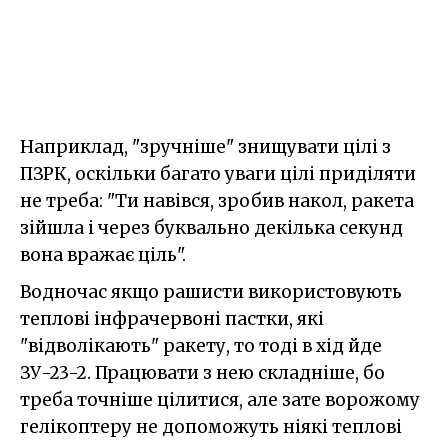
Наприклад, "зручніше" знищувати цілі з
ПЗРК, оскільки багато уваги цілі приділяти
не треба: "Ти навівся, зробив накол, ракета
зійшла і через буквально декілька секунд
вона вражає ціль".
Водночас якщо рашисти використовують
теплові інфрачервоні пастки, які
"відволікають" ракету, то тоді в хід йде
ЗУ-23-2. Працювати з нею складніше, бо
треба точніше цілитися, але зате ворожому
гелікоптеру не допоможуть ніякі теплові