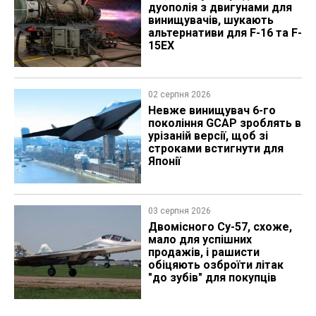
дуополія з двигунами для
винищувачів, шукають
альтернативи для F-16 та F-
15EX
02 серпня 2026
Невже винищувач 6-го
покоління GCAP зроблять в
урізаній версії, щоб зі
строками встигнути для
Японії
03 серпня 2026
Двомісного Су-57, схоже,
мало для успішних
продажів, і рашисти
обіцяють озброїти літак
"до зубів" для покупців