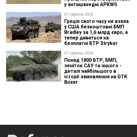
у антишахедні APKWS
07 серпень 2026
Греція свого часу не взяла
у США безкоштовні БМП
Bradley за 1,6 млрд євро, а
тепер дивиться на
безплатні БТР Stryker
07 серпень 2026
Понад 1800 БТР, БМП,
зеніток САУ та іншого -
деталі найбільшого в
історії замовлення на GTK
Boxer