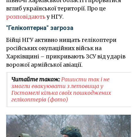
півночі Харківської області і прорватися
вглиб української території. Про це
розповідають
у НГУ.
"Гелікоптерна" загроза
Бійці НГУ активно нищать гелікоптери
російських окупаційних військ на
Харківщині – прикривають ЗСУ від ударів
ворожої армійської авіації.
Читайте також:
Рашисти так і не
змогли евакуювати з летовища у
Гостомелі кілька своїх пошкоджених
гелікоптерів (фото)