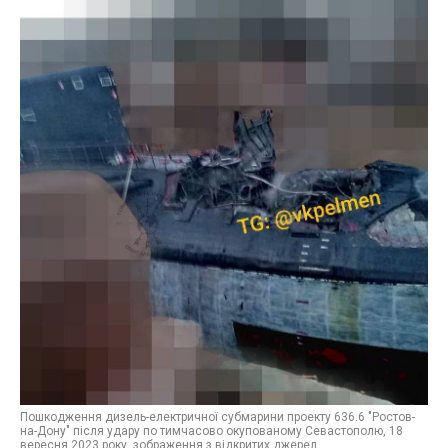
Пошкодження дизель-електричної субмарини проекту 636.6 "Ростов-
на-Дону" після удару по тимчасово окупованому Севастополю, 18
вересня 2023 року, зображення з відкритих джерел