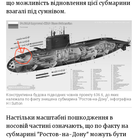
що можливість відновлення цієї субмарини
взагалі під сумнівом.
Конструктивна будова підводних човнів проекту 636.6, до яких
належала по факту знищена субмарина "Ростов-на-Дону", інфографіка
H I Sutton
Настільки масштабні пошкодження в
носовій частині означають, що по факту на
субмарині "Ростов-на-Дону" можуть бути