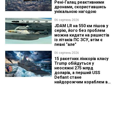
Рені-Галац реактивними
дронами, скориставшись
унікальною нагодою
06 серпень 2026
JDAM LR на 550 км пішов у
серію, його без проблем
можна кидати на рашистів
із літаків ПС ЗСУ, втім є
певні "але"
06 серпень 2026
15 ракетних лінкорів класу
Trump обійдуться у
неосяжні 275 млрд
доларів, а перший USS
Defiant стане
найдорожчим кораблем в
історії