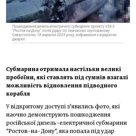
Пошкодження дизель-електричної субмарини проекту 636.6
"Ростов-на-Дону" після удару по тимчасово окупованому
Севастополю, 18 вересня 2023 року, зображення з відкритих
джерел
Субмарина отримала настільки великі
пробоїни, які ставлять під сумнів взагалі
можливість відновлення підводного
корабля
У відкритому доступі з’явились фото, які
наочно демонструють пошкодження
російської дизель-електричної субмарини
"Ростов-на-Дону", яка попала під удар