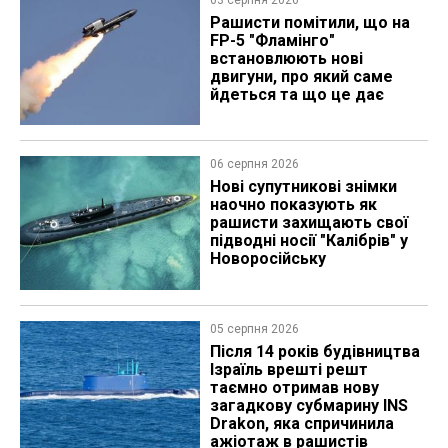
03 серпня 2026
Рашисти помітили, що на
FP-5 "Фламінго"
встановлюють нові
двигуни, про який саме
йдеться та що це дає
06 серпня 2026
Нові супутникові знімки
наочно показують як
рашисти захищають свої
підводні носії "Калібрів" у
Новоросійську
05 серпня 2026
Після 14 років будівництва
Ізраїль врешті решт
таємно отримав нову
загадкову субмарину INS
Drakon, яка спричинила
ажіотаж в рашистів