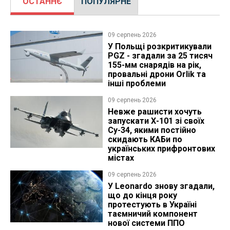
ОСТАННЄ
ПОПУЛЯРНЕ
09 серпень 2026
У Польщі розкритикували
PGZ - згадали за 25 тисяч
155-мм снарядів на рік,
провальні дрони Orlik та
інші проблеми
09 серпень 2026
Невже рашисти хочуть
запускати Х-101 зі своїх
Су-34, якими постійно
скидають КАБи по
українських прифронтових
містах
09 серпень 2026
У Leonardo знову згадали,
що до кінця року
протестують в Україні
таємничий компонент
нової системи ППО