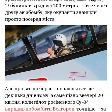
17 будинків в радіусі 200 метрів – і все через
другу авіабомбу, яку окупанти знайшли
просто посеред міста.
Але про все по черзі – почалося все ще
декілька днів тому, а саме пізно ввечері 20
квітня, коли пілот російського Су-34
вирішив побомбити Бєлгород
, точніше – за