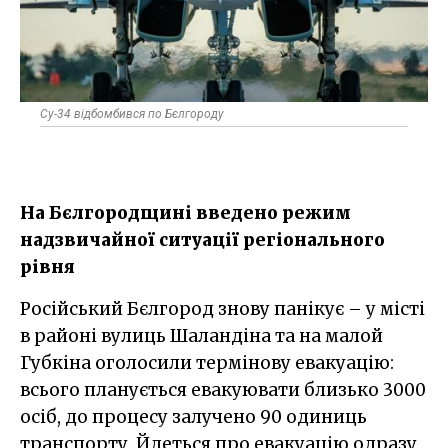
Су-34 відбомбився по Бєлгороду
На Бєлгородщині введено режим
надзвичайної ситуації регіонального
рівня
Російський Бєлгород знову панікує – у місті
в районі вулиць Шаландіна та на малой
Губкіна оголосили термінову евакуацію:
всього планується евакуювати близько 3000
осіб, до процесу залучено 90 одиниць
транспорту. Йдеться про евакуацію одразу