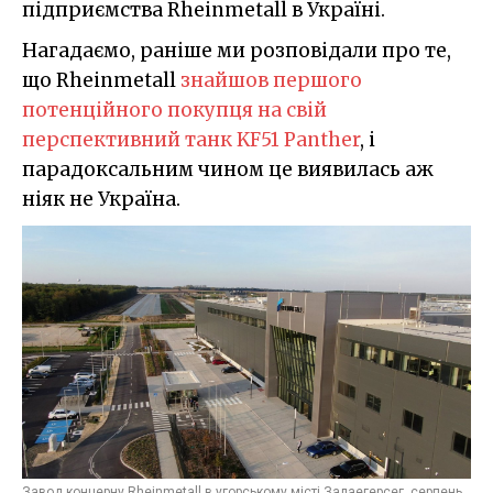
підприємства Rheinmetall в Україні.
Нагадаємо, раніше ми розповідали про те,
що Rheinmetall
знайшов першого
потенційного покупця на свій
перспективний танк KF51 Panther
, і
парадоксальним чином це виявилась аж
ніяк не Україна.
Завод концерну Rheinmetall в угорському місті Залаегерсег, серпень