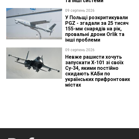
та інші системи
09 серпень 2026
У Польщі розкритикували
PGZ - згадали за 25 тисяч
155-мм снарядів на рік,
провальні дрони Orlik та
інші проблеми
09 серпень 2026
Невже рашисти хочуть
запускати Х-101 зі своїх
Су-34, якими постійно
скидають КАБи по
українських прифронтових
містах