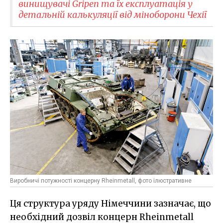
винищувачі Gripen та їх експлуатація у
детальній калькуляції від міноборони Чехії
Виробничі потужності концерну Rheinmetall, фото ілюстративне
Ця структура уряду Німеччини зазначає, що
необхідний дозвіл концерн Rheinmetall