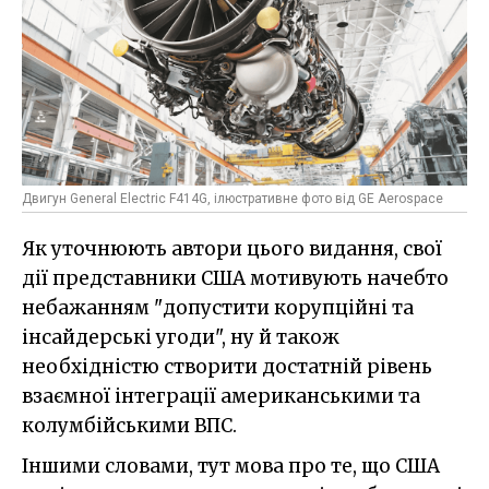
Двигун General Electric F414G, ілюстративне фото від GE Aerospace
Як уточнюють автори цього видання, свої
дії представники США мотивують начебто
небажанням "допустити корупційні та
інсайдерські угоди", ну й також
необхідністю створити достатній рівень
взаємної інтеграції американськими та
колумбійськими ВПС.
Іншими словами, тут мова про те, що США