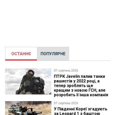
ОСТАННЄ
ПОПУЛЯРНЕ
07 серпень 2026
ПТРК Javelin палив танки
рашистів у 2022 році, а
тепер зроблять ще
кращим з новою ГСН, але
розробить її інша компанія
07 серпень 2026
У Південні Кореї згадують
за Leopard 1 з баштою