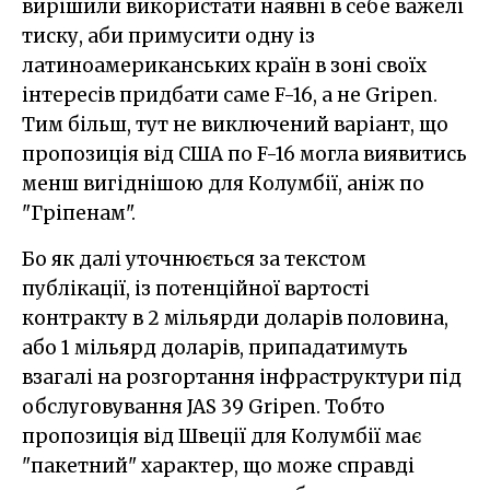
вирішили використати наявні в себе важелі
тиску, аби примусити одну із
латиноамериканських країн в зоні своїх
інтересів придбати саме F-16, а не Gripen.
Тим більш, тут не виключений варіант, що
пропозиція від США по F-16 могла виявитись
менш вигіднішою для Колумбії, аніж по
"Гріпенам".
Бо як далі уточнюється за текстом
публікації, із потенційної вартості
контракту в 2 мільярди доларів половина,
або 1 мільярд доларів, припадатимуть
взагалі на розгортання інфраструктури під
обслуговування JAS 39 Gripen. Тобто
пропозиція від Швеції для Колумбії має
"пакетний" характер, що може справді