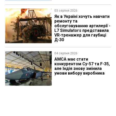
03 серпня 2026
Як в Україні хочуть навчати
ремонту та
обслуговуванню артилерії -
L7 Simulators представила
VR-тренажер для гаубиці
Д-30
04 серпня 2026
AMCA має стати
конкурентом Су-57 та F-35,
але Індія знову змінила
умови вибору виробника