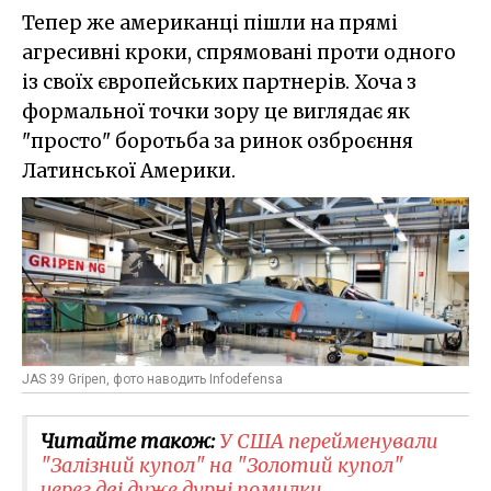
Тепер же американці пішли на прямі
агресивні кроки, спрямовані проти одного
із своїх європейських партнерів. Хоча з
формальної точки зору це виглядає як
"просто" боротьба за ринок озброєння
Латинської Америки.
JAS 39 Gripen, фото наводить Infodefensa
Читайте також:
У США перейменували
"Залізний купол" на "Золотий купол"
через дві дуже дурні помилки