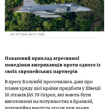
JAS 39 Gripen, фото - Saab
Показовий приклад агресивної
поведінки американців проти одного із
своїх європейських партнерів
В пресу Колумбії просочились дані про
плани уряду цієї країни придбати у Швеції
10 літаків JAS 39 Gripen, які мають бути
виготовлені на потужностях в Бразилії,
потенційна вартість угоди при цьому