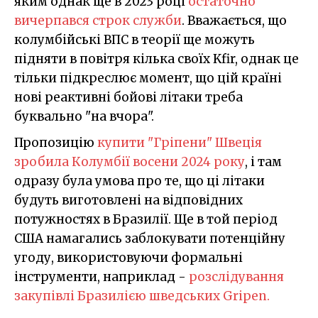
яким однак ще в 2023 році
остаточно
вичерпався строк служби
. Вважається, що
колумбійські ВПС в теорії ще можуть
підняти в повітря кілька своїх Kfir, однак це
тільки підкреслює момент, що цій країні
нові реактивні бойові літаки треба
буквально "на вчора".
Пропозицію
купити "Гріпени" Швеція
зробила Колумбії восени 2024 року
, і там
одразу була умова про те, що ці літаки
будуть виготовлені на відповідних
потужностях в Бразилії. Ще в той період
США намагались заблокувати потенційну
угоду, використовуючи формальні
інструменти, наприклад -
розслідування
закупівлі Бразилією шведських Gripen.