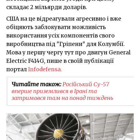
складає 2 мільярди доларів.
США на це відреагували агресивно і вже
обіцяють заблокувати можливість
використання усіх компонентів свого
виробництва під "Гріпени" для Колумбії.
Мова у першу чергу тут про двигун General
Electric F414G, пише в своїй публікації
портал
Infodefensa.
Читайте також:
Російський Су-57
вперше приземлився в Ірані та
затримався там на понад тиждень