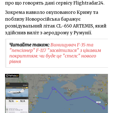
про що говорять дані сервісу Flightradar24.
Зокрема навколо окупованого Криму та
поблизу Новоросійська баражує
розвідувальний літак CL-650 ARTEMIS, який
здійснив виліт з аеродрому у Румунії.
Читайте також:
Винищувач F-35 та
"пенсіонер" F-117 "засвітилися" з цікавим
покриттям: чи буде це "стелс" нового
рівня