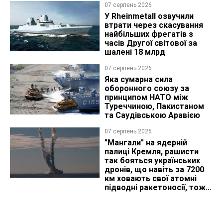
07 серпень 2026
У Rheinmetall озвучили
втрати через скасування
найбільших фрегатів з
часів Другої світової за
шалені 18 млрд
07 серпень 2026
Яка сумарна сила
оборонного союзу за
принципом НАТО між
Туреччиною, Пакистаном
та Саудівською Аравією
07 серпень 2026
"Мангали" на ядерній
палиці Кремля, рашисти
так бояться українських
дронів, що навіть за 7200
км ховають свої атомні
підводні ракетоносії, тож
що видно з космосу