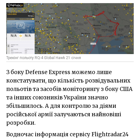
Трекінг польоту RQ-4 Global Hawk 21 січня
З боку Defense Express можемо лише
констатувати, що кількість розвідувальних
польотів та засобів моніторингу з боку США
та інших союзників України значно
збільшилось. А для контролю за діями
російської армії залучаються найновіші
розробки.
Водночас інформація сервісу Flightradar24