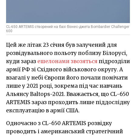
CL-650 ARTEMIS створений на базі бізнес-джета Bombardier Challenger
600
Цей же літак 23 січня був залучений для
розвідувального польоту поблизу Білорусі,
куди зараз
ешелонами звозяться
підрозділи
армії РФ зі Східного військового округу. А
взагалі у небі Європи його почали помічати
лише у 2021 році, зокрема під час навчань
Альянсу Baltops-2021. Вважається, що CL-650
ARTEMIS зараз проходить лише піддослідну
експлуатацію в армії США.
Одночасно з CL-650 ARTEMIS розвідку
проводить і американський стратегічний