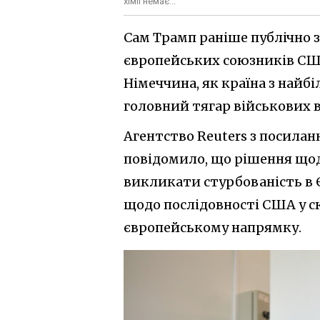
хімії немає...
Сам Трамп раніше публічно з
європейських союзників США
Німеччина, як країна з найб
головний тягар військових 
Агентство Reuters з посила
повідомило, що рішення щод
викликати стурбованість в Є
щодо послідовності США у ск
європейському напрямку.