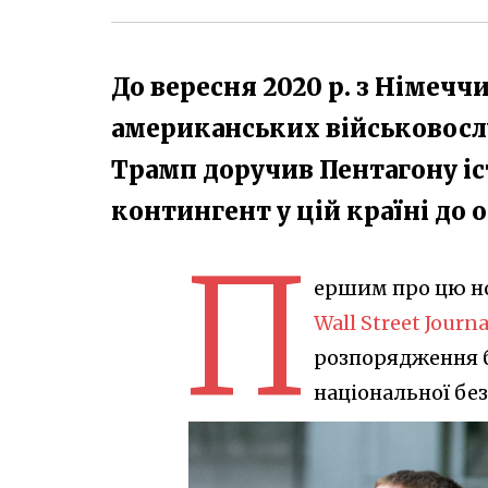
До вересня 2020 р. з Німечч
американських військовосл
Трамп доручив Пентагону і
контингент у цій країні до о
П
ершим про цю н
Wall Street Journa
розпорядження 
національної бе