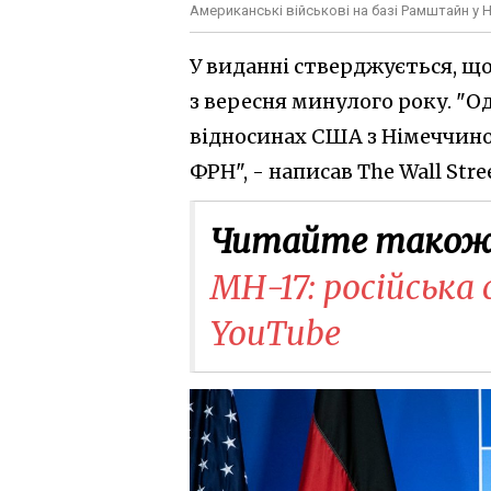
Американські військові на базі Рамштайн у Н
У виданні стверджується, що
з вересня минулого року. "О
відносинах США з Німеччиною
ФРН", - написав The Wall Stree
Читайте також
МН-17: російська
YouTube