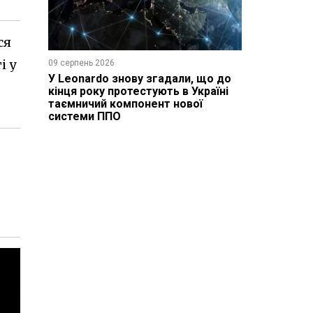
ся
і у
09 серпень 2026
У Leonardo знову згадали, що до
кінця року протестують в Україні
таємничий компонент нової
системи ППО