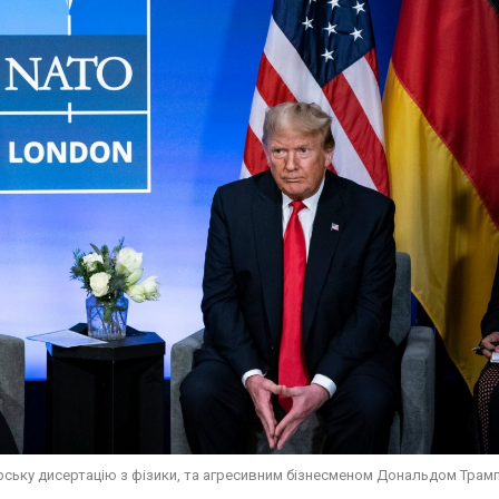
ську дисертацію з фізики, та агресивним бізнесменом Дональдом Трам