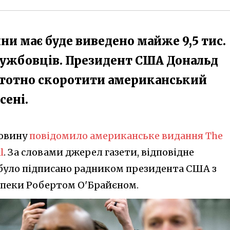
ини має буде виведено майже 9,5 тис.
ужбовців. Президент США Дональд
стотно скоротити американський
сені.
овину
повідомило американське видання The
l
. За словами джерел газети, відповідне
було підписано радником президента США з
зпеки Робертом О'Брайєном.