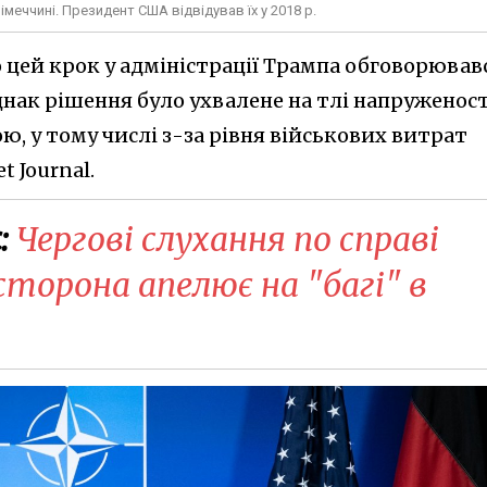
імеччині. Президент США відвідував їх у 2018 р.
 цей крок у адміністрації Трампа обговорював
днак рішення було ухвалене на тлі напруженост
, у тому числі з-за рівня військових витрат
t Journal.
:
Чергові слухання по справі
 сторона апелює на "багі" в