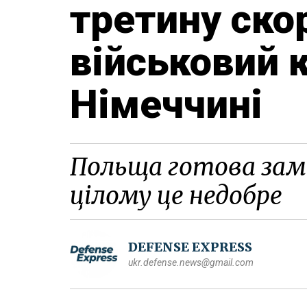
третину ско
військовий 
Німеччині
Польща готова замі
цілому це недобре
DEFENSE EXPRESS
ukr.defense.news@gmail.com