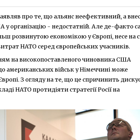
аявляв про те, що альянс неефективний, а вне
 у організацію - недостатній. Але де-факто с
ільш розвинутою економікою у Європі, несе на с
витрат НАТО серед європейських учасників.
нням на високопоставленого чиновника США
о американських військ у Німеччині може
вропі. З огляду на те, що це спричинить дискус
ладі НАТО протидіяти стратегії Росії на