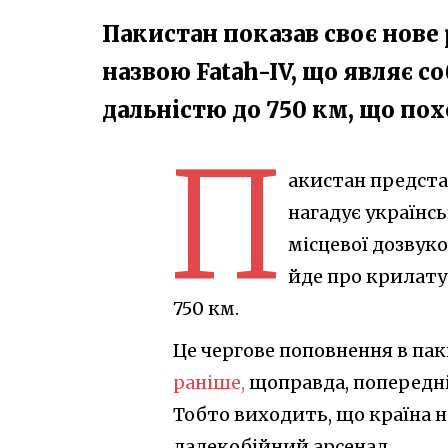
Пакистан показав своє нове 
назвою Fatah-IV, що являє с
дальністю до 750 км, що по
П
акистан предста
нагадує українсь
місцевої дозвук
йде про крилату 
750 км.
Це чергове поповнення в пак
раніше,
щоправда, попередні
Тобто виходить, що країна 
далекобійний арсенал.