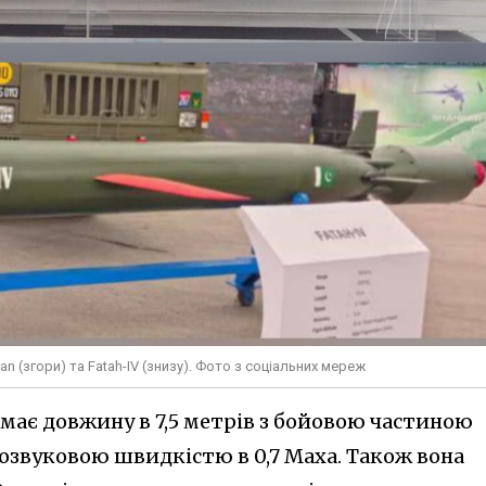
n (згори) та Fatah-IV (знизу). Фото з соціальних мереж
має довжину в 7,5 метрів з бойовою частиною
дозвуковою швидкістю в 0,7 Маха. Також вона