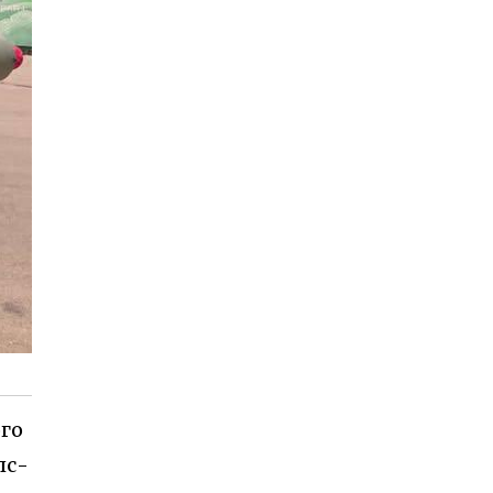
ого
лс-