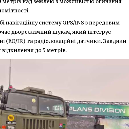
50 метрів над землею з можливістю огинання
омітності.
обі навігаційну систему GPS/INS з передовим
ючає дворежимний шукач, який інтегрує
і (EO/IR) та радіолокаційні датчики. Завдяки
 відхилення до 5 метрів.