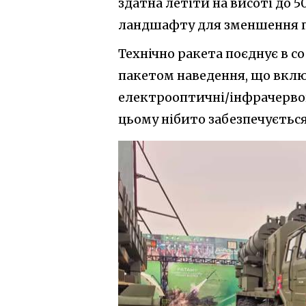
здатна летіти на висоті до 
ландшафту для зменшення п
Технічно ракета поєднує в с
пакетом наведення, що вкл
електрооптичні/інфрачервон
цьому нібито забезпечується