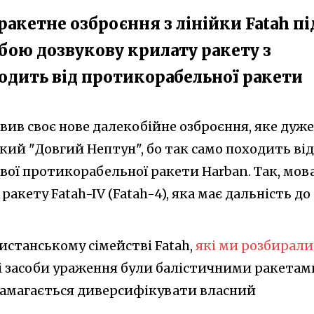
ракетне озброєння з лінійки Fatah пі
обою дозвукову крилату ракету з
ходить від протикорабельної ракети
вив своє нове далекобійне озброєння, яке дуже
кий "Довгий Нептун", бо так само походить від
ової протикорабельної ракети Harban. Так, мов
ракету Fatah-IV (Fatah-4), яка має дальність до
истанському сімействі Fatah,
які ми розбирали
 засоби ураження були балістичними ракетам
намагається диверсифікувати власний