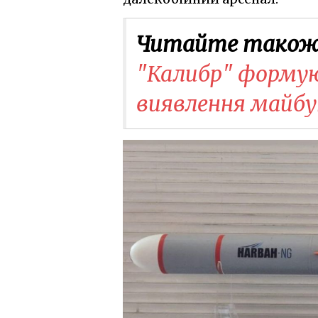
Читайте також
"Калибр" формую
виявлення майб