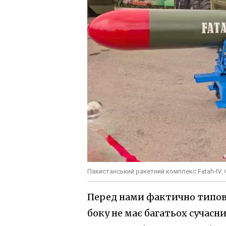
Пакистанський ракетний комплекс Fatah-IV.
Перед нами фактично типова
боку не має багатьох сучасн