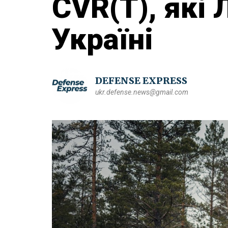
CVR(T), які 
Україні
DEFENSE EXPRESS
ukr.defense.news@gmail.com