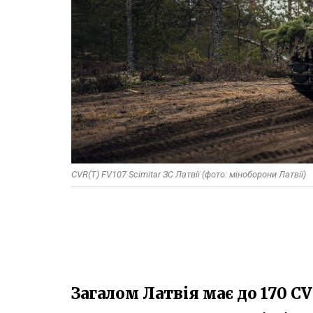
CVR(T) FV107 Scimitar ЗС Латвії (фото: міноборони Латвії)
Загалом Латвія має до 170 CV