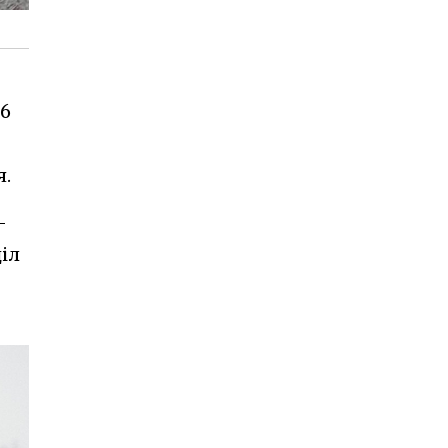
46
я.
-
діл