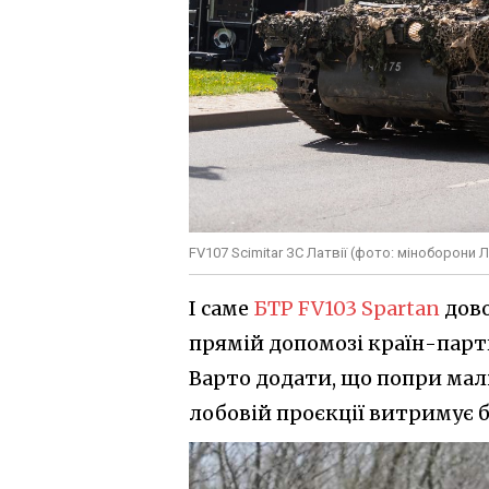
FV107 Scimitar ЗС Латвії (фото: міноборони Л
І саме
БТР FV103 Spartan
дово
прямій допомозі країн-партн
Варто додати, що попри мал
лобовій проєкції витримує бр