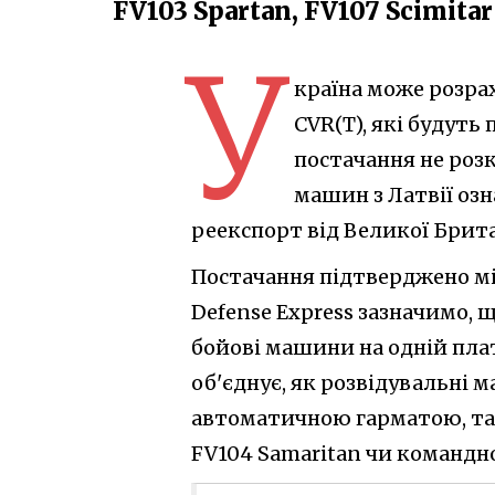
FV103 Spartan, FV107 Scimitar
У
країна може розра
CVR(T), які будуть 
постачання не роз
машин з Латвії озн
реекспорт від Великої Британ
Постачання підтверджено м
Defense Express зазначимо, 
бойові машини на одній плат
об'єднує, як розвідувальні 
автоматичною гарматою, так
FV104 Samaritan чи командн