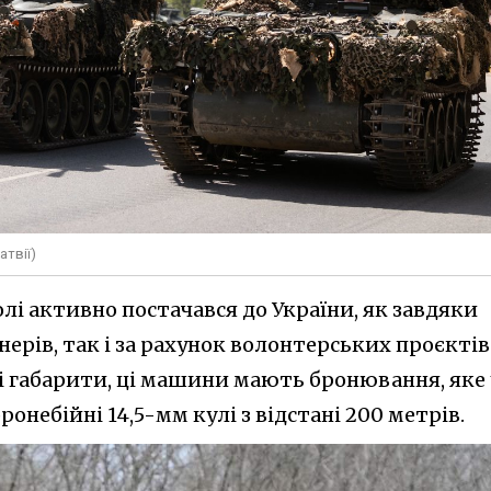
атвії)
лі активно постачався до України, як завдяки
ерів, так і за рахунок волонтерських проєктів
і габарити, ці машини мають бронювання, яке 
онебійні 14,5-мм кулі з відстані 200 метрів.