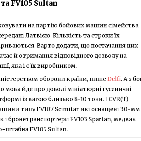
 та FV105 Sultan
ховувати на партію бойових машин сімейства
передані Латвією. Кількість та строки їх
криваються. Варто додати, що постачання цих
ачає й отримання відповідного дозволу на
ії, яка і є їх виробником.
іністерством оборони країни, пише
Delfi
. А з б
що мова йде про доволі мініатюрні гусеничні
формі із вагою близько 8-10 тонн. І CVR(T)
машини типу FV107 Scimitar, які оснащені 30-мм
 і бронетранспортери FV103 Spartan, медвак
о-штабна FV105 Sultan.