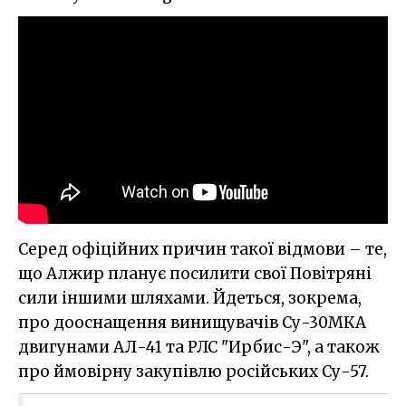
Серед офіційних причин такої відмови – те,
що Алжир планує посилити свої Повітряні
сили іншими шляхами. Йдеться, зокрема,
про дооснащення винищувачів Су-30МКА
двигунами АЛ-41 та РЛС "Ирбис-Э", а також
про ймовірну закупівлю російських Су-57.