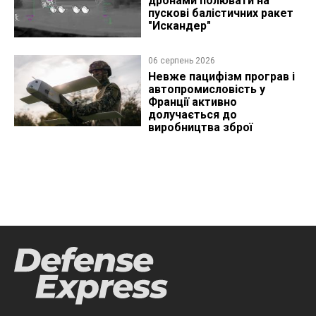
дронами полювати на
пускові балістичних ракет
"Искандер"
06 серпень 2026
Невже пацифізм програв і
автопромисловість у
Франції активно
долучається до
виробництва зброї