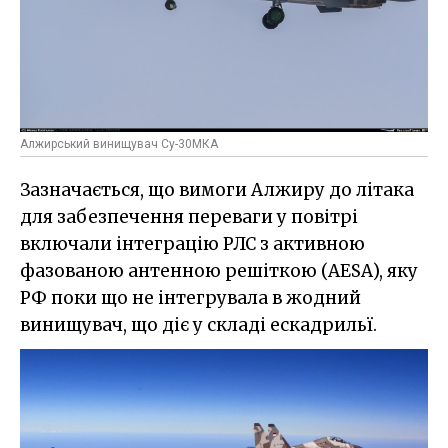
Алжирський винищувач Су-30МКА
Зазначається, що вимоги Алжиру до літака
для забезпечення переваги у повітрі
включали інтеграцію РЛС з активною
фазованою антенною решіткою (AESA), яку
РФ поки що не інтегрувала в жодний
винищувач, що діє у складі ескадрильї.