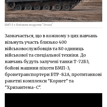
БМП-3 з бойовим модулем "Эпоха"
Зазначається, що в кожному з цих навчань
візьмуть участь близько 400
військовослужбовців та 80 одиниць
військової та спеціальної техніки. До
навчань будуть залучені танки Т-72Б3,
бойові машини піхоти БМП-3,
бронетранспортери БТР-82А, протитанкові
ракетні комплекси "Корнет" та
"Хризантема-С".