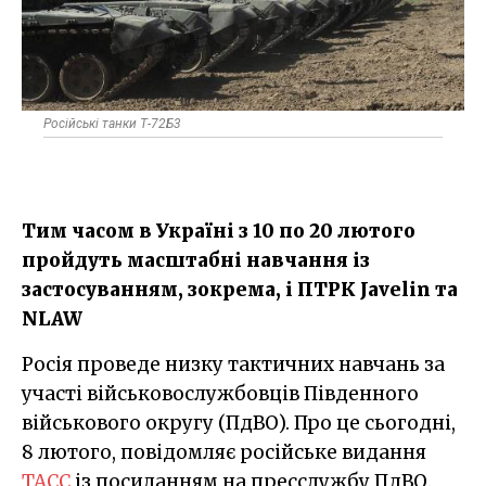
Російські танки Т-72Б3
Тим часом в Україні з 10 по 20 лютого
пройдуть масштабні навчання із
застосуванням, зокрема, і ПТРК Javelin та
NLAW
Росія проведе низку тактичних навчань за
участі військовослужбовців Південного
військового округу (ПдВО). Про це сьогодні,
8 лютого, повідомляє російське видання
ТАСС
із посиланням на пресслужбу ПдВО.