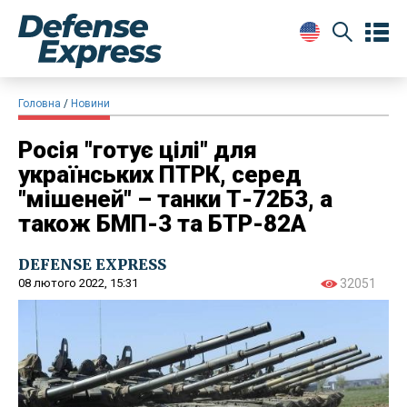
Головна
Новини
Росія "готує цілі" для
українських ПТРК, серед
"мішеней" – танки Т-72Б3, а
також БМП-3 та БТР-82А
DEFENSE EXPRESS
08 лютого 2022, 15:31
32051