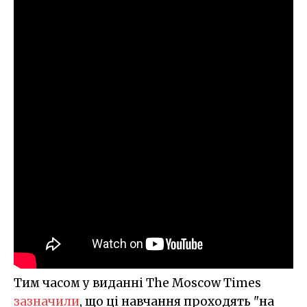
Тим часом у виданні The Moscow Times
зазначили
, що ці навчання проходять "на