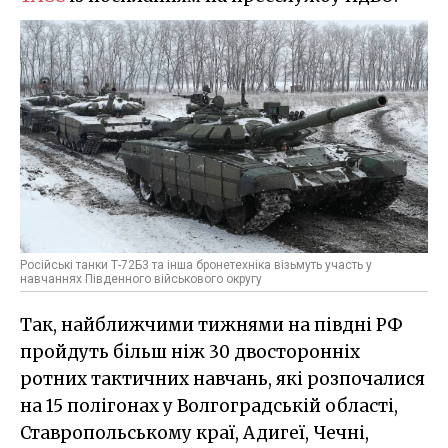
Російські танки Т-72Б3 та інша бронетехніка візьмуть участь у
навчаннях Південного військового округу
Так, найближчими тижнями на півдні РФ
пройдуть більш ніж 30 двосторонніх
ротних тактичних навчань, які розпочалися
на 15 полігонах у Волгоградській області,
Ставропольському краї, Адигеї, Чечні,