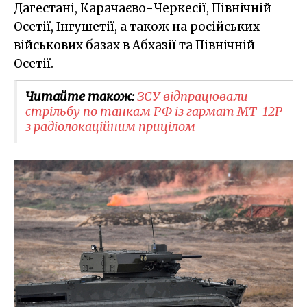
Дагестані, Карачаєво-Черкесії, Північній
Осетії, Інгушетії, а також на російських
військових базах в Абхазії та Північній
Осетії.
Читайте також:
ЗСУ відпрацювали
стрільбу по танкам РФ із гармат МТ-12Р
з радіолокаційним прицілом