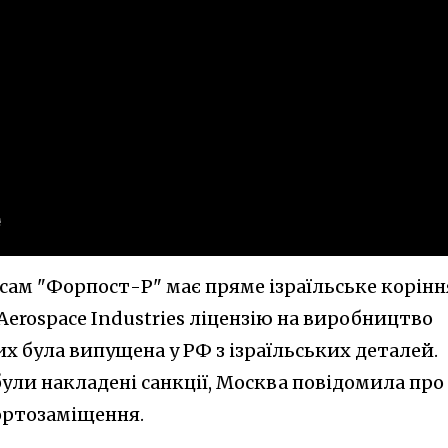
сам "Форпост-Р" має пряме ізраїльське корінн
 Aerospace Industries ліцензію на виробництво
них була випущена у РФ з ізраїльських деталей.
 були накладені санкції, Москва повідомила про
ортозаміщення.