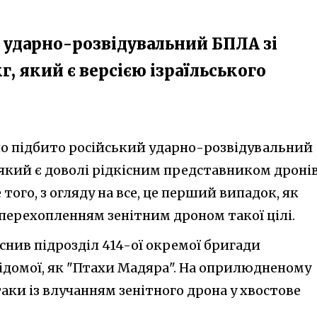
 ударно-розвідувальний БПЛА зі
г, який є версією ізраїльського
о підбито російський ударно-розвідувальний
який є доволі рідкісним представником дронів
 того, з огляду на все, це перший випадок, як
 перехопленням зенітним дроном такої цілі.
йснив підрозділ 414-ої окремої бригади
відомої, як "Птахи Мадяра". На оприлюдненому
аки із влучанням зенітного дрона у хвостове