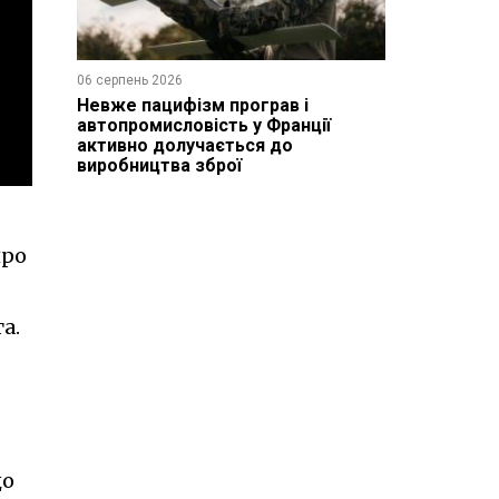
06 серпень 2026
Невже пацифізм програв і
автопромисловість у Франції
активно долучається до
виробництва зброї
про
а.
що