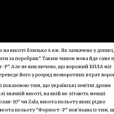
на висоті близько 4 км. Як зазначено у дописі,
ати за порєбрик". Таким чином мова йде саме 
-Р". Але не виключено, що ворожий БПЛА міг
ереведе його у розряд незворотних втрат ворог
лі показовою тим, що українські зенітні дрони
лі значній висоті, на якій не літають менші
лан-10" чи Zala, висота польоту яких рідко
висота польоту "Форпост-Р" пов'язана із тим, 