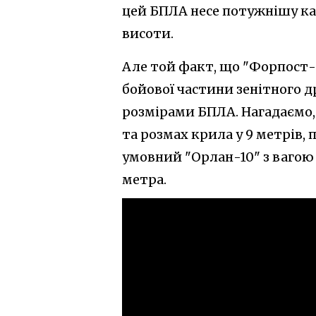
цей БПЛА несе потужнішу кам
висоти.
Але той факт, що "Форпост-
бойової частини зенітного 
розмірами БПЛА. Нагадаємо, 
та розмах крила у 9 метрів, 
умовний "Орлан-10" з вагою 
метра.