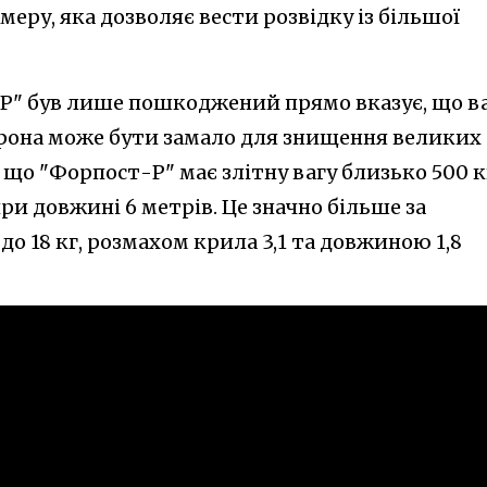
еру, яка дозволяє вести розвідку із більшої
Р" був лише пошкоджений прямо вказує, що в
дрона може бути замало для знищення великих 
що "Форпост-Р" має злітну вагу близько 500 к
при довжині 6 метрів. Це значно більше за
до 18 кг, розмахом крила 3,1 та довжиною 1,8