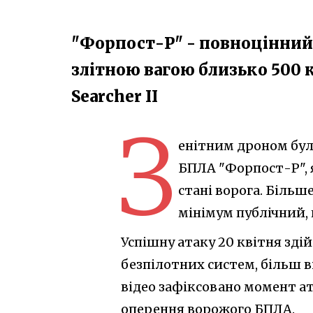
"Форпост-Р" - повноцінний
злітною вагою близько 500 к
Searcher II
З
енітним дроном бул
БПЛА "Форпост-Р", 
стані ворога. Більше
мінімум публічний,
Успішну атаку 20 квітня зді
безпілотних систем, більш 
відео зафіксовано момент ат
оперення ворожого БПЛА.