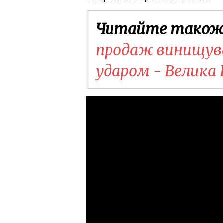
Читайте також
продаж винищувач
ударом - Велика 