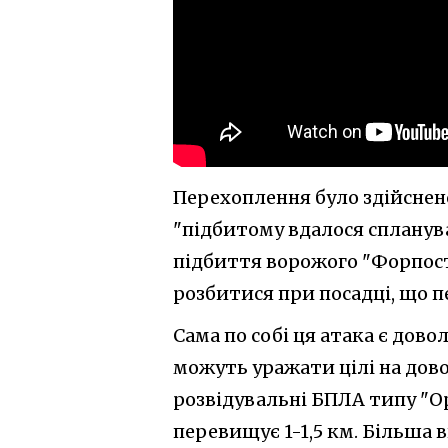
Перехоплення було здійснено 
"підбитому вдалося спланув
підбиття ворожого "Форпост
розбитися при посадці, що п
Сама по собі ця атака є дово
можуть уражати цілі на дово
розвідувальні БПЛА типу "Ор
перевищує 1-1,5 км. Більша 