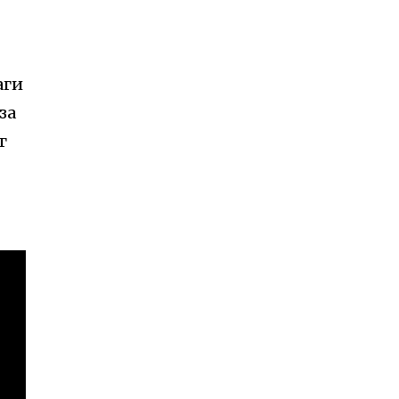
аги
за
г