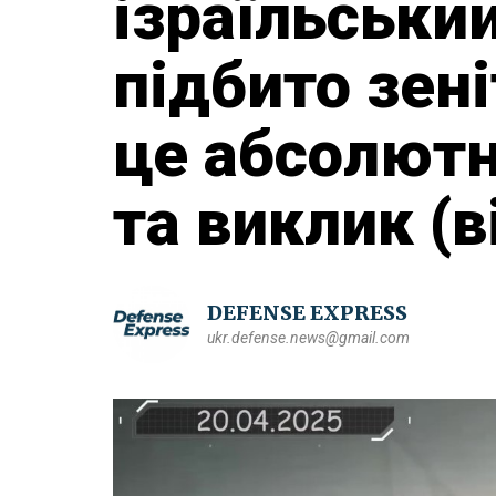
ізраїльськи
підбито зен
це абсолютн
та виклик (в
DEFENSE EXPRESS
ukr.defense.news@gmail.com