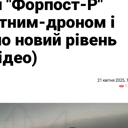
й "Форпост-Р"
ітним-дроном і
о новий рівень
ідео)
21 квітня 2025, 
1