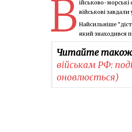
В
ійськово-морські 
військові завдали
Найсильніше "діст
який знаходився п
Читайте також
військам РФ: поді
оновлюється)