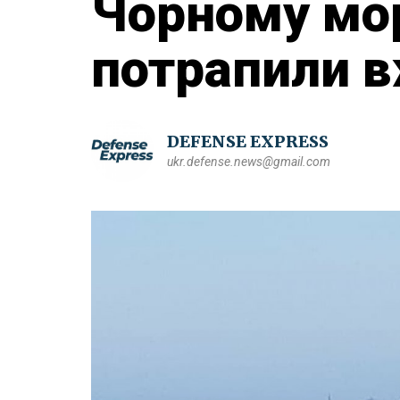
Чорному мор
потрапили в
DEFENSE EXPRESS
ukr.defense.news@gmail.com