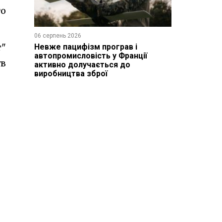
го
06 серпень 2026
т"
Невже пацифізм програв і
автопромисловість у Франції
ув
активно долучається до
виробництва зброї