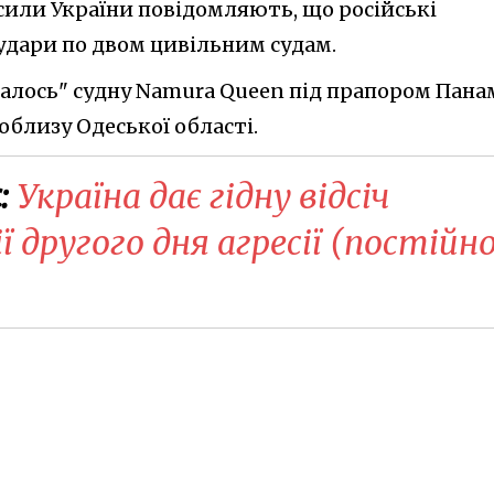
сили України повідомляють, що російські
 удари по двом цивільним судам.
алось" судну Namura Queen під прапором Пана
облизу Одеської області.
:
Україна дає гідну відсіч
ї другого дня агресії (постійн