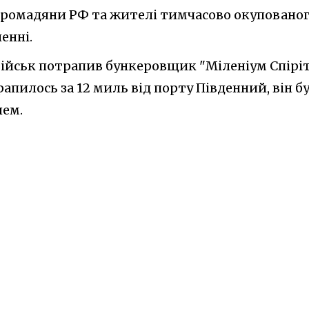
 громадяни РФ та жителі тимчасово окуповано
енні.
 військ потрапив бункеровщик "Міленіум Спірі
апилось за 12 миль від порту Південний, він б
лем.