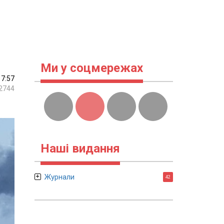
Ми у соцмережах
17:57
2744
Наші видання
Журнали
42