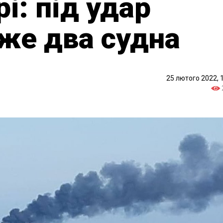
і: під удар
же два судна
25 лютого 2022, 