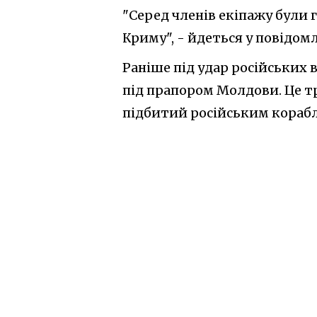
"Серед членів екіпажу були
Криму", - йдеться у повідомл
Раніше під удар російських
під прапором Молдови. Це тр
підбитий російським кораб