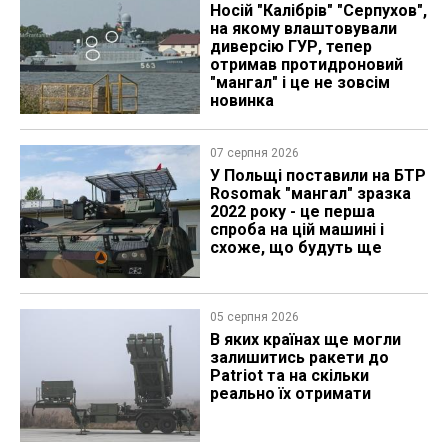
Носій "Калібрів" "Серпухов",
на якому влаштовували
диверсію ГУР, тепер
отримав протидроновий
"мангал" і це не зовсім
новинка
07 серпня 2026
У Польщі поставили на БТР
Rosomak "мангал" зразка
2022 року - це перша
спроба на цій машині і
схоже, що будуть ще
05 серпня 2026
В яких країнах ще могли
залишитись ракети до
Patriot та на скільки
реально їх отримати