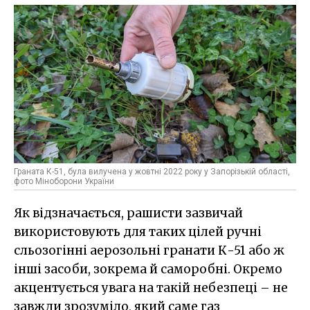
Граната К-51, була вилучена у жовтні 2022 року у Запорізькій області,
фото Міноборони України
Як відзначається, рашисти зазвичай
використовують для таких цілей ручні
сльозогінні аерозольні гранати К-51 або ж
інші засоби, зокрема й саморобні. Окремо
акцентується увага на такій небезпеці – не
завжди зрозуміло, який саме газ