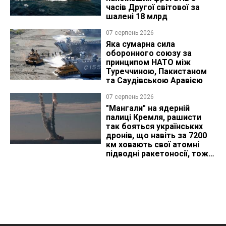
часів Другої світової за
шалені 18 млрд
07 серпень 2026
Яка сумарна сила
оборонного союзу за
принципом НАТО між
Туреччиною, Пакистаном
та Саудівською Аравією
07 серпень 2026
"Мангали" на ядерній
палиці Кремля, рашисти
так бояться українських
дронів, що навіть за 7200
км ховають свої атомні
підводні ракетоносії, тож
що видно з космосу