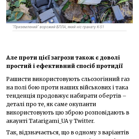
"Приземлений" ворожий БПЛА, який ніс гранату К-51
Але проти цієї загрози також є доволі
простий і ефективний спосіб протидії
Рашисти використовують сльозогінний газ
на полі бою проти наших військових і така
тенденція продовжує набирати обертів –
деталі про те, як саме окупанти
використовують цю зброю розповідають в
акаунті Tatarigami_UA у Twitter.
Так, відзначається, що в одному з варіантів