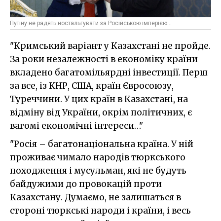
Путіну не радять ностальгувати за Російською імперією...
"Кримський варіант у Казахстані не пройде.
За роки незалежності в економіку країни
вкладено багатомільярдні інвестиції. Перш
за все, із КНР, США, країн Євросоюзу,
Туреччини. У цих країн в Казахстані, на
відміну від України, окрім політичних, є
вагомі економічні інтереси…"
"Росія – багатонаціональна країна. У ній
проживає чимало народів тюркського
походження і мусульман, які не будуть
байдужими до провокацій проти
Казахстану. Думаємо, не залишаться в
стороні тюркські народи і країни, і весь