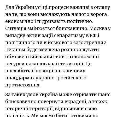
Для України усі ці процеси важливі з огляду
на те, що вони виснажують нашого ворога
економічно і підривають політично.
Ситуація змінюється блискавично. Москва у
випадку активізації сепаратизму в РФ і
політичного чи військового загострення з
Пекіном буде змушена розпорошувати
обмежені військові сили та економічні
ресурси на колосальні території. Це
послабить її позиції на ключових
плацдармах україно-російського
протистояння.
За таких умов Україна може отримати шанс
блискавично повернути вкрадені, а також
історичні території, відновивши свою
цілісність. Ми маємо бути готовими до