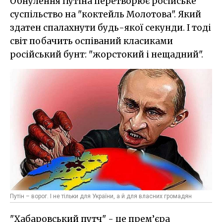
Обнулення Путіна перетворює російське
суспільство на "коктейль Молотова". Який
здатен спалахнути будь-якої секунди. І тоді
світ побачить оспіваний класиками
російський бунт: "жорстокий і нещадний".
Путін – ворог. І не тільки для України, а й для власних громадян
"Хабаровський путч" - це прем’єра