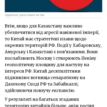
Здається, щось пішло не так...
Втім, якщо для Казахстану важливо
убезпечитися від агресії навіженої імперії,
то Китай має стратегічні плани щодо
окремих територій РФ. Події у Хабаровську,
Амурську і Казахстані є пов’язаними. Вони
послаблюють Москву і створюють Пекіну
геополітичну площину для наступу на
інтереси РФ. Китай десятиліттями
підживлює вогнища сепаратизму на
Далекому Сході РФ та Забайкаллі,
здійснюючи повзучу експансію.
У результаті на багатьох згаданих
територіях китайців більше, аніж росіян.