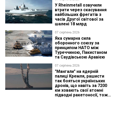
У Rheinmetall озвучили
втрати через скасування
найбільших фрегатів з
часів Другої світової за
шалені 18 млрд
07 серпень 2026
Яка сумарна сила
оборонного союзу за
принципом НАТО між
Туреччиною, Пакистаном
та Саудівською Аравією
07 серпень 2026
"Мангали" на ядерній
палиці Кремля, рашисти
так бояться українських
дронів, що навіть за 7200
км ховають свої атомні
підводні ракетоносії, тож
що видно з космосу