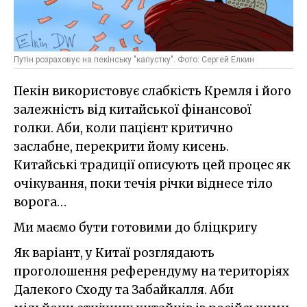
Путін розраховує на пекінську "капустку". Фото: Сергей Елкин
Пекін використовує слабкість Кремля і його
залежність від китайської фінансової
голки. Аби, коли пацієнт критично
заслабне, перекрити йому кисень.
Китайські традиції описують цей процес як
очікування, поки течія річки віднесе тіло
ворога…
Ми маємо бути готовими до бліцкригу
Як варіант, у Китаї розглядають
проголошення референдуму на територіях
Далекого Сходу та Забайкалля. Аби