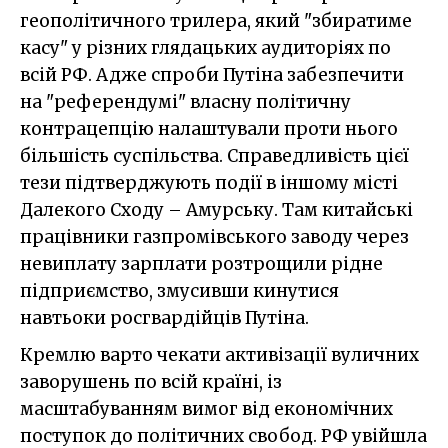
геополітичного трилера, який "збиратиме
касу" у різних глядацьких аудиторіях по
всій РФ. Адже спроби Путіна забезпечити
на "референдумі" власну політичну
контрацепцію налаштували проти нього
більшість суспільства. Справедливість цієї
тези підтверджують події в іншому місті
Далекого Сходу – Амурську. Там китайські
працівники газпромівського заводу через
невиплату зарплати розтрощили рідне
підприємство, змусивши кинутися
навтьоки росгвардійців Путіна.
Кремлю варто чекати активізації вуличних
заворушень по всій країні, із
масштабуванням вимог від економічних
поступок до політичних свобод. РФ увійшла