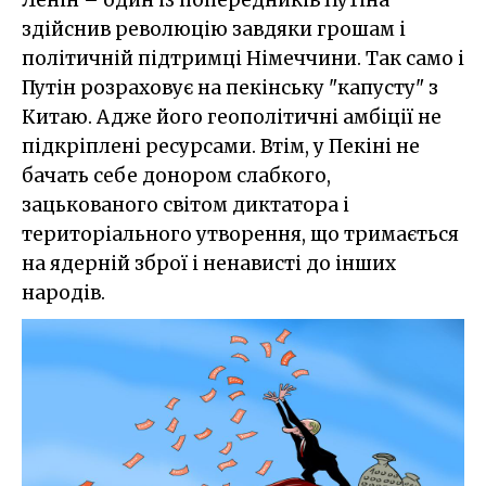
здійснив революцію завдяки грошам і
політичній підтримці Німеччини. Так само і
Путін розраховує на пекінську "капусту" з
Китаю. Адже його геополітичні амбіції не
підкріплені ресурсами. Втім, у Пекіні не
бачать себе донором слабкого,
зацькованого світом диктатора і
територіального утворення, що тримається
на ядерній зброї і ненависті до інших
народів.