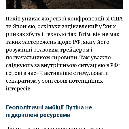
Пекін уникає жорсткої конфронтації зі США
та Японією, оскільки зацікавлений у їхніх
ринках збуту і технологіях. Втім, він не має
таких застережень щодо РФ, яка у його
розумінні є газовим трейдером і
постачальником сировини. Там уважно
слідкують за внутрішньою ситуацією в РФ і
готові в час-Ч активніше стимулювати
сепаратизм у зоні своїх потенційних
інтересів.
Геополітичні амбіції Путіна не
підкріплені ресурсами
Ленін – один із попередників Путіна