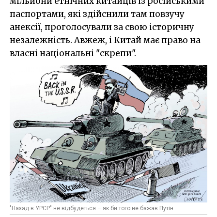
мільйони етнічних китайців із російськими
паспортами, які здійснили там повзучу
анексії, проголосували за свою історичну
незалежність. Авжеж, і Китай має право на
власні національні "скрепи".
"Назад в УРСР" не відбудеться – як би того не бажав Путін