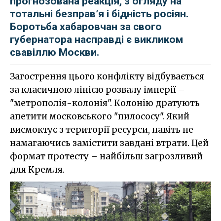
прогнозована реакція, з огляду на
тотальні безправ’я і бідність росіян.
Боротьба хабаровчан за свого
губернатора насправді є викликом
свавіллю Москви.
Загострення цього конфлікту відбувається
за класичною лінією розвалу імперії –
"метрополія-колонія". Колонію дратують
апетити московського "пилососу". Який
висмоктує з території ресурси, навіть не
намагаючись замістити завдані втрати. Цей
формат протесту – найбільш загрозливий
для Кремля.