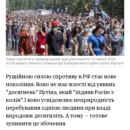
Перші протести у Хабаровському краї розпочалися 10 липня 2020
після арешту чинного губернатора Хабаровського краю Сергія Фургала
Рушійною силою спротиву в РФ стає нове
покоління. Воно не має млості від уявних
"досягнень" Путіна, який "підняв Росію з
колін". І воно усвідомлює неприродність
перебування однією людини при владі
впродовж десятиліть. А тому – готове
зупинити це збочення.