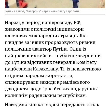
Бунт на заводі "Газпрому" через невиплату зарплатні
Наразі, у період напіврозпаду РФ,
знаковими є політичні індикатори
ключових міжнародних гравців. Які
швидше за інших прораховують ризики
політичних авантюр Путіна. Один із
найцікавіших кейсів – публічне звернення
до Путіна відставних генералів Комітету
нацбезпеки Казахстану. Ті, із невластивою
східним народам жорсткістю,
сплюндрували закиди кремлівського
дзюдоїста щодо "російських подарунків"
колишнім радянським республікам.
Наведемо кілька тез, які передають стиль