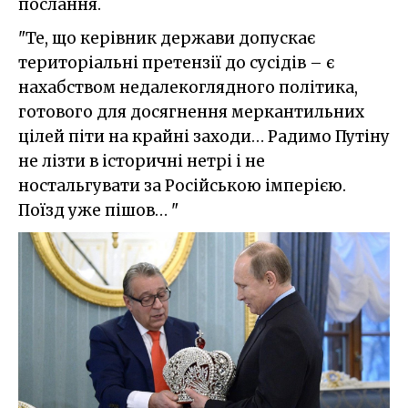
послання.
"Те, що керівник держави допускає
територіальні претензії до сусідів – є
нахабством недалекоглядного політика,
готового для досягнення меркантильних
цілей піти на крайні заходи… Радимо Путіну
не лізти в історичні нетрі і не
ностальгувати за Російською імперією.
Поїзд уже пішов… "